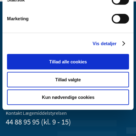
Marketing
Vis detaljer
Lægemiddelstyrelsen
Axel Heides Gade 1
Tillad alle cookies
2300 København S
Email:
dkma@dkma.dk
Tillad valgte
Lægemiddelstyrelsen er en del af
Sundheds- og Kirkeministeriet.
Kun nødvendige cookies
Kontakt Lægemiddelstyrelsen
44 88 95 95 (kl. 9 - 15)