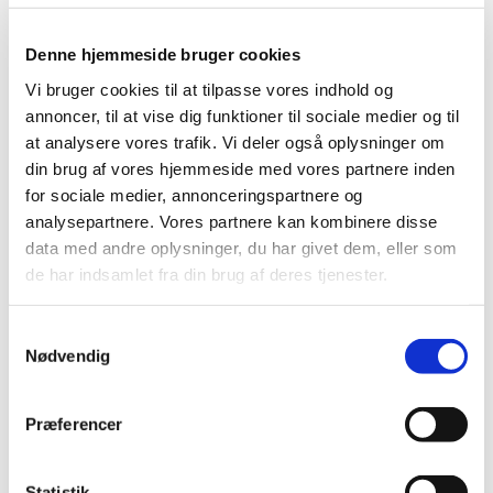
Nitrolingual 0,4 mg/dosis sublingualspray fra Avia
Pharma AB.
Denne hjemmeside bruger cookies
Produkt:
Nitrolingual 0,4 mg/dosis sublingualspray
Vi bruger cookies til at tilpasse vores indhold og
annoncer, til at vise dig funktioner til sociale medier og til
Aktivt stof:
Glyceryltrinitrat
at analysere vores trafik. Vi deler også oplysninger om
ATC-kode:
C01DA02
din brug af vores hjemmeside med vores partnere inden
for sociale medier, annonceringspartnere og
Forventet periode:
Start juni - slut juni 2026
analysepartnere. Vores partnere kan kombinere disse
Årsag:
Øget salg/efterspørgsel
data med andre oplysninger, du har givet dem, eller som
de har indsamlet fra din brug af deres tjenester.
Virksomhed:
Avia Pharma AB
Spørgsmål om aktuel status skal stilles til virksomheden.
Samtykkevalg
Nødvendig
Gå til Lægemiddelstyrelsens
Meddelelser om forsyning af
medicin
Præferencer
Statistik