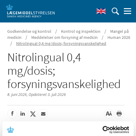
/
/
Godkendelse og kontrol
Kontrol og inspektion
Mangel på
/
/
medicin
Meddelelser om forsyning af medicin
Human 2026
/
Nitrolingual 0,4 mg/dosis; forsyningsvanskelighed
Nitrolingual 0,4
mg/dosis;
forsyningsvanskelighed
8. juni 2026,
Opdateret 3. juli 2026
Der er aktuelle problemer med forsyningen af