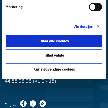
Marketing
Lægemiddelstyrelsen
Vis detaljer
Axel Heides Gade 1
2300 København S
Tillad alle cookies
Email:
dkma@dkma.dk
Lægemiddelstyrelsen er en del af
Tillad valgte
Sundheds- og Kirkeministeriet.
Kun nødvendige cookies
Kontakt Lægemiddelstyrelsen
44 88 95 95 (kl. 9 - 15)
Følg os