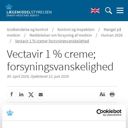
/
/
Godkendelse og kontrol
Kontrol og inspektion
Mangel på
/
/
medicin
Meddelelser om forsyning af medicin
Human 2026
/
Vectavir 1 % creme; forsyningsvanskelighed
Vectavir 1 % creme;
forsyningsvanskelighed
30. april 2026,
Opdateret 12. juni 2026
Der er aktuelle problemer med forsyningen af Vectavir 1
% creme fra Perrigo Sverige AB.