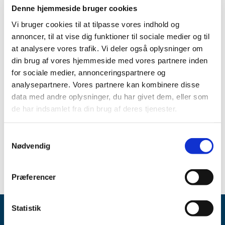
Produkt:
Vectavir 1 % creme
Denne hjemmeside bruger cookies
Aktivt stof:
Penciclovir
Vi bruger cookies til at tilpasse vores indhold og
annoncer, til at vise dig funktioner til sociale medier og til
ATC-kode:
D06BB06
at analysere vores trafik. Vi deler også oplysninger om
Forventet periode:
Start juni - start oktober 2026
din brug af vores hjemmeside med vores partnere inden
for sociale medier, annonceringspartnere og
Årsag:
Kommercielle årsager
analysepartnere. Vores partnere kan kombinere disse
data med andre oplysninger, du har givet dem, eller som
Virksomhed:
Perrigo Sverige AB
de har indsamlet fra din brug af deres tjenester.
Spørgsmål om aktuel status skal stilles til virksomheden.
Gå til Lægemiddelstyrelsens
Meddelelser om forsyning af
Samtykkevalg
medicin
Nødvendig
Præferencer
Statistik