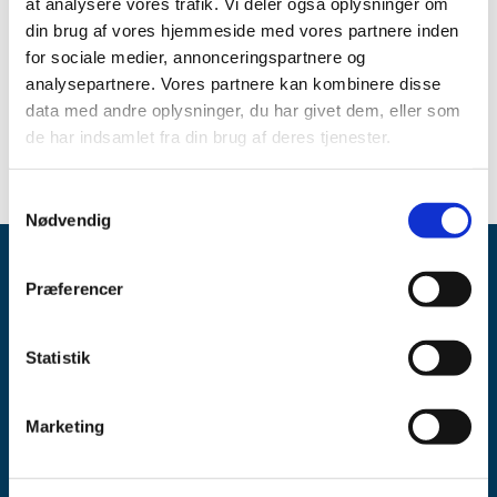
Spørgsmål om aktuel status skal stilles til virksomheden.
at analysere vores trafik. Vi deler også oplysninger om
din brug af vores hjemmeside med vores partnere inden
Link
for sociale medier, annonceringspartnere og
analysepartnere. Vores partnere kan kombinere disse
Se oversigten over aktuelle og kommende
data med andre oplysninger, du har givet dem, eller som
forsyningsvanskeligheder
de har indsamlet fra din brug af deres tjenester.
Samtykkevalg
Nødvendig
Præferencer
Statistik
Lægemiddelstyrelsen
Marketing
Axel Heides Gade 1
2300 København S
Email:
dkma@dkma.dk