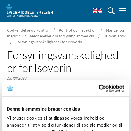
/
/
Godkendelse og kontrol
Kontrol og inspektion
Mangel på
/
/
medicin
Meddelelser om forsyning af medicin
Human arkiv
/
Forsyningsvanskeligheder for Isovorin
Forsyningsvanskelighed
er for Isovorin
23. juli 2020
Denne hjemmeside bruger cookies
Der er i øjeblikket problemer med forsyningen af
Vi bruger cookies til at tilpasse vores indhold og
Isovorin 7,5 mg tabletter fra Paranova Danmark A/S.
annoncer, til at vise dig funktioner til sociale medier og til