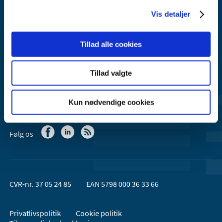
Email:
dkma@dkma.dk
Vis detaljer
Lægemiddelstyrelsen er en del af
Sundheds- og Kirkeministeriet.
Tillad alle cookies
Kontakt Lægemiddelstyrelsen
Tillad valgte
44 88 95 95 (kl. 9 - 15)
Kun nødvendige cookies
Følg os
CVR-nr. 37 05 24 85
EAN 5798 000 36 33 66
Privatlivspolitik
Cookie politik