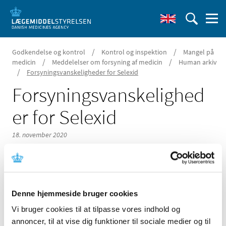
/
/
Godkendelse og kontrol
Kontrol og inspektion
Mangel på
/
/
medicin
Meddelelser om forsyning af medicin
Human arkiv
/
Forsyningsvanskeligheder for Selexid
Forsyningsvanskelighed
er for Selexid
18. november 2020
Denne hjemmeside bruger cookies
Der er i øjeblikket problemer med forsyningen af Selexid
1 g pulver til injektionsvæske, opløsning fra KaroPharma
Vi bruger cookies til at tilpasse vores indhold og
AB
annoncer, til at vise dig funktioner til sociale medier og til