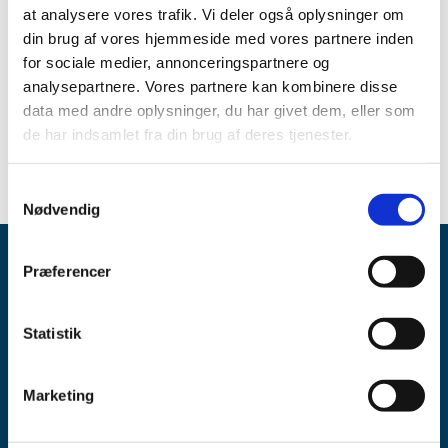
at analysere vores trafik. Vi deler også oplysninger om
Spørgsmål om aktuel status skal stilles til virksomheden.
din brug af vores hjemmeside med vores partnere inden
for sociale medier, annonceringspartnere og
Link
analysepartnere. Vores partnere kan kombinere disse
Se oversigten over aktuelle og kommende
data med andre oplysninger, du har givet dem, eller som
forsyningsvanskeligheder
de har indsamlet fra din brug af deres tjenester.
Samtykkevalg
Nødvendig
Præferencer
Statistik
Lægemiddelstyrelsen
Marketing
Axel Heides Gade 1
2300 København S