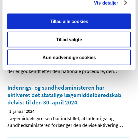
Bevilling til at drive Silkeborg Svane Apotek
Vis detaljer
|
5. januar 2024
|
Lægemiddelstyrelsen har den 12. december 2023
Tillad alle cookies
meddelt, at Sara Vestergaard Rasmussen får bevilling
…
Tillad valgte
Opdatering af produktresumeer på grund af
ændrede ATC-koder for 2024
|
2. januar 2024
|
Kun nødvendige cookies
Indehavere af markedsføringstilladelser til lægemidler,
der er godkendt efter den nationale procedure, den
…
Indenrigs- og sundhedsministeren har
aktiveret det statslige lægemiddelberedskab
delvist til den 30. april 2024
|
1. januar 2024
|
Lægemiddelstyrelsen har indstillet, at Indenrigs- og
sundhedsministeren forlænger den delvise aktivering
…