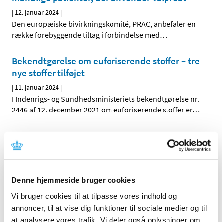
|
12. januar 2024
|
Den europæiske bivirkningskomité, PRAC, anbefaler en
række forebyggende tiltag i forbindelse med
…
Bekendtgørelse om euforiserende stoffer – tre
nye stoffer tilføjet
|
11. januar 2024
|
I Indenrigs- og Sundhedsministeriets bekendtgørelse nr.
2446 af 12. december 2021 om euforiserende stoffer er
…
Lægemiddelstyrelsen ændrer struktur for
opkrævning og betaling af årsgebyrer for
kliniske forsøg med lægemidler
|
11. januar 2024
|
Denne hjemmeside bruger cookies
Fra 2024 vil Lægemiddelstyrelsen opkræve årsgebyr to
Vi bruger cookies til at tilpasse vores indhold og
gange årligt. Vi går således væk fra opkrævning af
…
annoncer, til at vise dig funktioner til sociale medier og til
at analysere vores trafik. Vi deler også oplysninger om