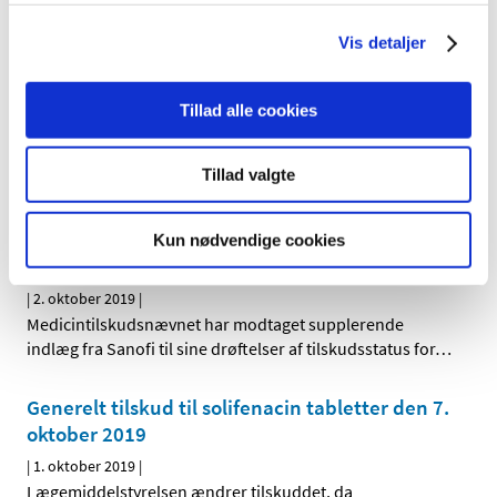
Duavive mod symptomer på overgangsalder
hos kvinder får ikke generelt eller generelt
Vis detaljer
klausuleret tilskud
|
2. oktober 2019
|
Tillad alle cookies
Lægemiddelstyrelsen har besluttet, at Duavive, der
indeholder østrogen+bazedoxifen, ikke skal have
…
Tillad valgte
Supplerende bidrag til revurdering af
tilskudsstatus for medicin til behandling af
Kun nødvendige cookies
diabetes
|
2. oktober 2019
|
Medicintilskudsnævnet har modtaget supplerende
indlæg fra Sanofi til sine drøftelser af tilskudsstatus for
…
Generelt tilskud til solifenacin tabletter den 7.
oktober 2019
|
1. oktober 2019
|
Lægemiddelstyrelsen ændrer tilskuddet, da