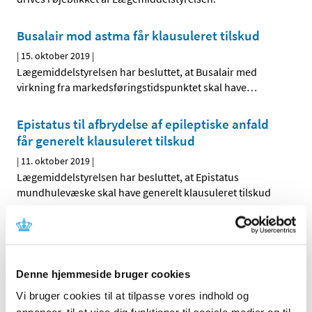
Busalair mod astma får klausuleret tilskud
|
15. oktober 2019
|
Lægemiddelstyrelsen har besluttet, at Busalair med
virkning fra markedsføringstidspunktet skal have
…
Epistatus til afbrydelse af epileptiske anfald
får generelt klausuleret tilskud
|
11. oktober 2019
|
Lægemiddelstyrelsen har besluttet, at Epistatus
mundhulevæske skal have generelt klausuleret tilskud
Lægemiddelstyrelsen inviterer til Fagligt
Forum om medicinmangel
|
11. oktober 2019
|
Denne hjemmeside bruger cookies
Hvorfor kan man opleve at gå forgæves, når man vil hente
Vi bruger cookies til at tilpasse vores indhold og
sin medicin på apoteket? Hvor tit sker det? Og hvordan
…