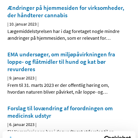
Ændringer på hjemmesiden for virksomheder,
der håndterer cannabis
|
10. januar 2023
|
Lægemiddelstyrelsen har i dag foretaget nogle mindre
ændringer på hjemmesiden, som er relevant for
…
EMA undersøger, om miljøpåvirkningen fra
loppe- og flåtmidler til hund og kat bør
revurderes
|
9. januar 2023
|
Frem til 31. marts 2023 er der offentlig høring om,
hvordan naturen bliver påvirket, når loppe- og
…
Forslag til lovændring af forordningen om
medicinsk udstyr
|
6. januar 2023
|
EU Kommissionen har i dag vedtaget et forslag til en