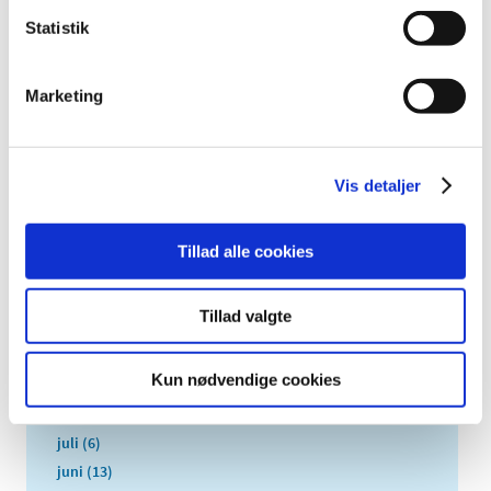
EU-Kommissionen har udgivet en ny vejledning om
Statistik
decentrale kliniske forsøg (DCT) for at lette
…
Marketing
Alle (2506)
TID
2026 (84)
Vis detaljer
2025 (158)
2024 (224)
Tillad alle cookies
2023 (195)
december (19)
Tillad valgte
november (30)
oktober (16)
Kun nødvendige cookies
september (12)
august (11)
juli (6)
juni (13)