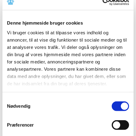
lovændring af forordningen om medicinsk udstyr, som
…
Lægemiddelstyrelsens whistleblowerordning i
perioden 17. december 2021 til 31. december
Denne hjemmeside bruger cookies
2022 (offentlighedsordning)
Vi bruger cookies til at tilpasse vores indhold og
annoncer, til at vise dig funktioner til sociale medier og til
|
5. januar 2023
|
Det følger af whistleblowerloven, at myndigheder
at analysere vores trafik. Vi deler også oplysninger om
omfattet af reglerne om aktindsigt i offentlighedsloven
…
din brug af vores hjemmeside med vores partnere inden
for sociale medier, annonceringspartnere og
Opdatering af produktresumeer på grund af
analysepartnere. Vores partnere kan kombinere disse
ændrede ATC-koder for 2023
data med andre oplysninger, du har givet dem, eller som
de har indsamlet fra din brug af deres tjenester.
|
2. januar 2023
|
Indehavere af markedsføringstilladelser til lægemidler,
der er godkendt efter den nationale procedure, den
…
Samtykkevalg
Nødvendig
Lægemiddelstyrelsen koordinator bag ny EU-
vejledning om decentrale kliniske forsøg
Præferencer
|
2. januar 2023
|