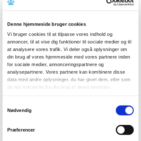
Hassan Ahsan Rana får bevilling til at drive Høng Apotek.
Ledig bevilling til Esbjerg Krone Apotek
Denne hjemmeside bruger cookies
(Genopslag)
Vi bruger cookies til at tilpasse vores indhold og
|
6. maj 2020
|
annoncer, til at vise dig funktioner til sociale medier og til
Bevillingen er ledig til overtagelse hurtigst muligt og
at analysere vores trafik. Vi deler også oplysninger om
senest 1. oktober 2020.
din brug af vores hjemmeside med vores partnere inden
for sociale medier, annonceringspartnere og
Ny ændring af udleveringsbestemmelsen for
analysepartnere. Vores partnere kan kombinere disse
azithromycin
data med andre oplysninger, du har givet dem, eller som
|
4. maj 2020
|
de har indsamlet fra din brug af deres tjenester.
Lægemiddelstyrelsens har den 4. maj 2020 ændret
udleveringsbestemmelsen for azithromycin (tabletter
…
Samtykkevalg
Nødvendig
Endnu et fnatmiddel er kommet på markedet i
Danmark
Præferencer
|
4. maj 2020
|
Fnatmidlet Scatol-tabletter med indholdsstoffet