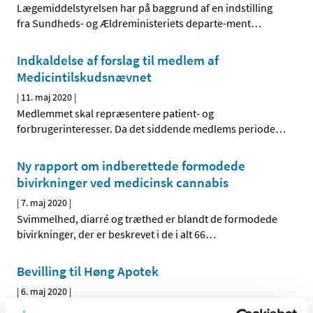
Lægemiddelstyrelsen har på baggrund af en indstilling
fra Sundheds- og Ældreministeriets departe-ment
…
Indkaldelse af forslag til medlem af
Medicintilskudsnævnet
|
11. maj 2020
|
Medlemmet skal repræsentere patient- og
forbrugerinteresser. Da det siddende medlems periode
…
Ny rapport om indberettede formodede
bivirkninger ved medicinsk cannabis
|
7. maj 2020
|
Svimmelhed, diarré og træthed er blandt de formodede
bivirkninger, der er beskrevet i de i alt 66
…
Bevilling til Høng Apotek
|
6. maj 2020
|
Lægemiddelstyrelsen har den 4. maj 2020 meddelt at