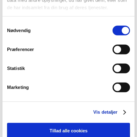
data med andre oplysninger, du har givet dem, eller som
regelmæssigt en vurdering af sikkerhedsopdateringer
…
de har indsamlet fra din brug af deres tjenester.
Nyt stof omfattet af bekendtgørelse om
Samtykkevalg
euforiserende stoffer
Nødvendig
|
3. maj 2023
|
I Indenrigs- og Sundhedsministeriets bekendtgørelse nr.
Præferencer
2446 af 12. december 2021 om euforiserende stoffer er
…
Invitation til informationsmøde for
Statistik
virksomhederne om den nye portal til
tilknytninger
Marketing
|
2. maj 2023
|
Januar 2023 lancerede vi den nye formular til anmeldelse
og ansøgning om tilknytning og økonomisk støtte.
…
Vis detaljer
Problemer med opdatering af
medicinpriser.dk
Tillad alle cookies