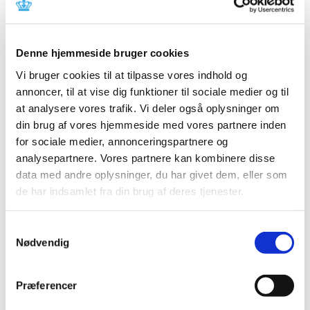
Sundhedsstyrelsens årlige rapport over de danske
børnevacciner viser, at der fortsat er tårnhøj tilslutning
…
Denne hjemmeside bruger cookies
Nyt it-system til håndtering af
Vi bruger cookies til at tilpasse vores indhold og
bivirkningsindberetninger er sat i drift – både
annoncer, til at vise dig funktioner til sociale medier og til
indberetning og sagsbehandling bliver
at analysere vores trafik. Vi deler også oplysninger om
forbedret
din brug af vores hjemmeside med vores partnere inden
|
22. april 2024
|
for sociale medier, annonceringspartnere og
Det nye it-system er mere brugervenligt for de patienter
analysepartnere. Vores partnere kan kombinere disse
og sundhedsfaglige personer, der indberetter
…
data med andre oplysninger, du har givet dem, eller som
de har indsamlet fra din brug af deres tjenester.
Overførsel af kliniske lægemiddelforsøg fra
Direktivet til EU-forordningen (CTR)
Samtykkevalg
|
19. april 2024
|
Nødvendig
Sponsor/Investigator gøres opmærksom på, at fristen for
overførsel af kliniske lægemiddelforsøg fra Direkti-vet
…
Præferencer
Ledig bevilling til Nakskov Løve Apotek