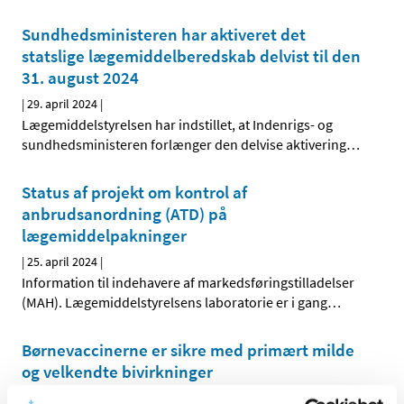
Sundhedsministeren har aktiveret det
statslige lægemiddelberedskab delvist til den
31. august 2024
|
29. april 2024
|
Lægemiddelstyrelsen har indstillet, at Indenrigs- og
sundhedsministeren forlænger den delvise aktivering
…
Status af projekt om kontrol af
anbrudsanordning (ATD) på
lægemiddelpakninger
|
25. april 2024
|
Information til indehavere af markedsføringstilladelser
(MAH). Lægemiddelstyrelsens laboratorie er i gang
…
Børnevaccinerne er sikre med primært milde
og velkendte bivirkninger
|
22. april 2024
|