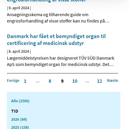
|
9. april 2024
|
Ansøgningsskema og tilhørende guide om
engrosforhandling af visse stoffer kan nu findes på
…
Danmark har fået et bemyndiget organ til
certificering af medicinsk udstyr
|
8. april 2024
|
Lægemiddelstyrelsen har designeret TÜV SÜD Danmark
ApS som bemyndiget organ for medicinsk udstyr. Det
…
Forrige
1
8
9
10
12
Næste
…
…
Alle (2506)
TID
2026 (84)
2025 (158)