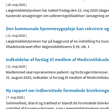
|
18. maj 2020
|
Lægemiddelstyrelsen har lukket fredag den 22. maj 2020 (dage
hastende ansøgninger om udleveringstilladelser (ansøgning om 
Den kommunale hjemmesygepleje kan rekvirere og 
|
11. maj 2020
|
Lægemiddelstyrelsen har på baggrund af en indstilling fra Sund
tilladelseskravet efter lægemiddellovens § 39, stk. 1
Indkaldelse af forslag til medlem af Medicintilsku
|
11. maj 2020
|
Medlemmet skal repræsentere patient- og forbrugerinteresser
31. august 2020, indkalder vi forslag til medlem af Medicintils
Ny rapport om indberettede formodede bivirkninge
|
7. maj 2020
|
Svimmelhed, diarré og træthed er blandt de formodede bivirknin
omfattet af forsøgsordningen, som Lægemiddelstyrelsen modto