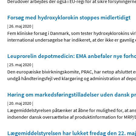
Derudover arbejdes der også i EU-regi for at sikre forsyningern
Forsøg med hydroxyklorokin stoppes midlertidigt
|
26. maj 2020
|
Fem kliniske forsøg i Danmark, som tester hydroxyklorokins virk
international undersøgelse har indikeret, at der ikke er gavnlig
Leuprorelin depotmedicin: EMA anbefaler nye forhol
|
25. maj 2020
|
Den europæiske bivirkningskomite, PRAC, har netop afsluttet en ev
undgå håndteringsfejl ved klargøring og administration af de
Høring om markedsføringstilladelser uden dansk p
|
20. maj 2020
|
Lægemiddelstyrelsen påtænker at åbne for mulighed for, at ans
indsender dansk oversættelse af produktinformation for MRP/
Lægemiddelstyrelsen har lukket fredag den 22. ma