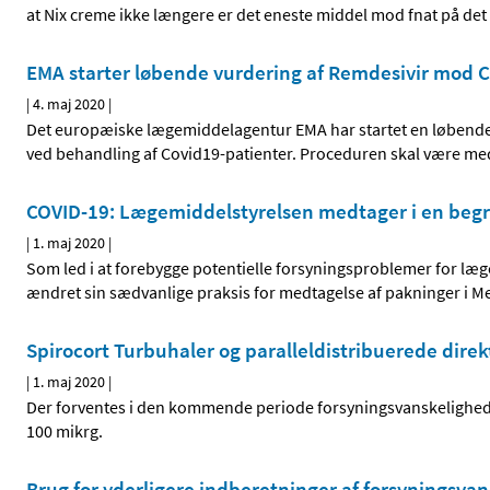
at Nix creme ikke længere er det eneste middel mod fnat på de
EMA starter løbende vurdering af Remdesivir mod 
|
4. maj 2020
|
Det europæiske lægemiddelagentur EMA har startet en løbende 
ved behandling af Covid19-patienter. Proceduren skal være med 
COVID-19: Lægemiddelstyrelsen medtager i en begr
|
1. maj 2020
|
Som led i at forebygge potentielle forsyningsproblemer for l
ændret sin sædvanlige praksis for medtagelse af pakninger i M
Spirocort Turbuhaler og paralleldistribuerede direk
|
1. maj 2020
|
Der forventes i den kommende periode forsyningsvanskeligheder
100 mikrg.
Brug for yderligere indberetninger af forsyningsva