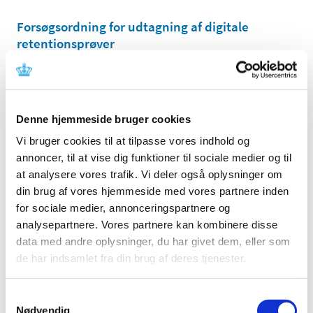
Forsøgsordning for udtagning af digitale
retentionsprøver
|
13. oktober 2023
|
Forsøgsordning for udtagning af digitale
retentionsprøver ved ompakning af
…
Denne hjemmeside bruger cookies
Behandling af angst hos dyr i forbindelse med
Vi bruger cookies til at tilpasse vores indhold og
nytår
annoncer, til at vise dig funktioner til sociale medier og til
|
11. oktober 2023
|
at analysere vores trafik. Vi deler også oplysninger om
Lægemiddelstyrelsen har før i tiden givet
din brug af vores hjemmeside med vores partnere inden
udleveringstilladelse til acepromazin til behandling af
…
for sociale medier, annonceringspartnere og
analysepartnere. Vores partnere kan kombinere disse
VYDURA mod migræne bliver en del af
data med andre oplysninger, du har givet dem, eller som
forsøgsordningen med risikodeling og får
de har indsamlet fra din brug af deres tjenester.
klausuleret tilskud
|
11. oktober 2023
|
Samtykkevalg
Fra den 16. oktober 2023 får migrænemedicinen VYDURA
Nødvendig