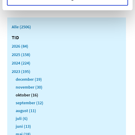
Cannabisblomst på EDQM’s hjemmeside på grund af
…
Alle (2506)
TID
2026 (84)
2025 (158)
2024 (224)
2023 (195)
december (19)
november (30)
oktober (16)
september (12)
august (11)
juli (6)
juni (13)
maj (18)