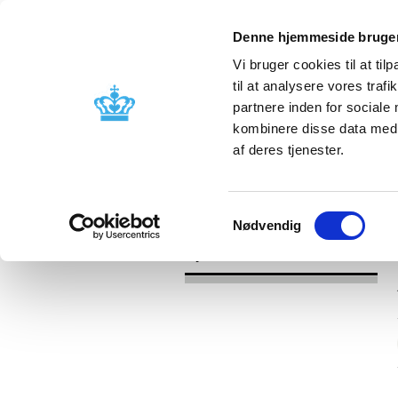
Denne hjemmeside bruger
Vi bruger cookies til at til
til at analysere vores tra
partnere inden for sociale
Godkendelse og
Bivirkninger
kombinere disse data med a
kontrol
produktinfo
af deres tjenester.
/
Nyheder
2017
Samtykkevalg
Nødvendig
Nyheder