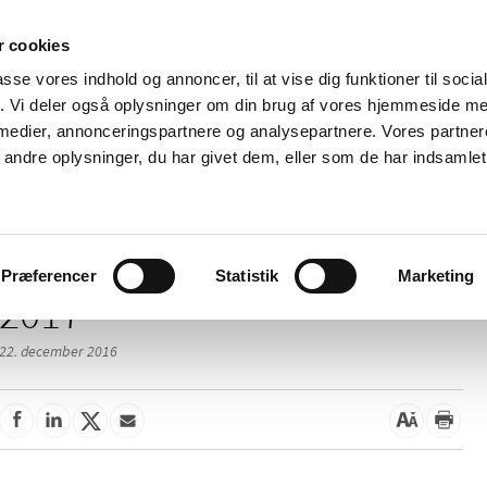
 cookies
passe vores indhold og annoncer, til at vise dig funktioner til soci
Nyheder
Om os
Kontakt
fik. Vi deler også oplysninger om din brug af vores hjemmeside m
 medier, annonceringspartnere og analysepartnere. Vores partne
 og
Tilskud og
Apoteker og salg af
Me
ndre oplysninger, du har givet dem, eller som de har indsamlet 
rmation
priser
medicin
ud
Præferencer
Statistik
Marketing
2017
22. december 2016