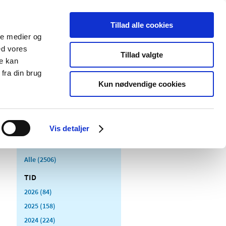
Tillad alle cookies
ale medier og
Udgivelser
Cookies
ed vores
Tillad valgte
re kan
dicinsk
Særlige
fra din brug
styr
produktområder
Kun nødvendige cookies
Vis detaljer
Alle (2506)
TID
2026 (84)
2025 (158)
2024 (224)