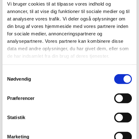
Vi bruger cookies til at tilpasse vores indhold og
annoncer, til at vise dig funktioner til sociale medier og til
Leuprorelin-holdige depotlægemidler:
at analysere vores trafik. Vi deler også oplysninger om
Anvisninger om rekonstitution og
din brug af vores hjemmeside med vores partnere inden
administration bør følges nøje for at reducere
for sociale medier, annonceringspartnere og
risikoen for håndteringsfejl, som kan
…
analysepartnere. Vores partnere kan kombinere disse
|
30. juli 2020
|
data med andre oplysninger, du har givet dem, eller som
Kære læger og sundhedspersonale, Efter aftale med Det
de har indsamlet fra din brug af deres tjenester.
Europæiske Lægemiddelagentur og
…
Samtykkevalg
Forsyningsvanskeligheder for Isovorin
Nødvendig
|
23. juli 2020
|
Der er i øjeblikket problemer med forsyningen af Isovorin
Præferencer
7,5 mg tabletter fra Paranova Danmark A/S.
Forsyningsvanskeligheder for Metvix
Statistik
|
17. juli 2020
|
Der er i øjeblikket problemer med forsyningen af Metvix
Marketing