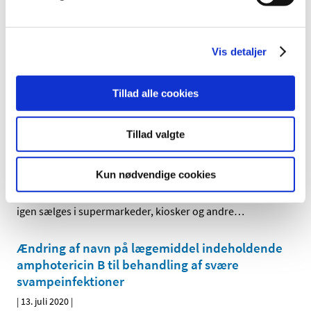
160 mg/g creme fra Galderma Nordic AB.
Det er igen muligt at skaffe markedsførte
Vis detaljer
veterinære lægemidler med propofol
|
16. juli 2020
|
Det er igen muligt at skaffe markedsførte veterinære
Tillad alle cookies
lægemidler med propofol 10mg/ml injektionsvæske,
…
Tillad valgte
Paracetamol til børn kan igen sælges i
detailhandlen
Kun nødvendige cookies
|
13. juli 2020
|
Den smertestillende medicin paracetamol til børn kan
igen sælges i supermarkeder, kiosker og andre
…
Ændring af navn på lægemiddel indeholdende
amphotericin B til behandling af svære
svampeinfektioner
|
13. juli 2020
|