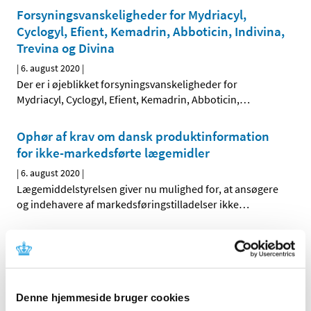
Forsyningsvanskeligheder for Mydriacyl,
Cyclogyl, Efient, Kemadrin, Abboticin, Indivina,
Trevina og Divina
|
6. august 2020
|
Der er i øjeblikket forsyningsvanskeligheder for
Mydriacyl, Cyclogyl, Efient, Kemadrin, Abboticin,
…
Ophør af krav om dansk produktinformation
for ikke-markedsførte lægemidler
|
6. august 2020
|
Lægemiddelstyrelsen giver nu mulighed for, at ansøgere
og indehavere af markedsføringstilladelser ikke
…
Kiosk får tilbagekaldt tilladelse til
detailforhandling af lægemidler
|
6. august 2020
|
Lægemiddelstyrelsen har med virkning fra den 5. august
Denne hjemmeside bruger cookies
2020 tilbagekaldt en tilladelse til detailforhandling af
…