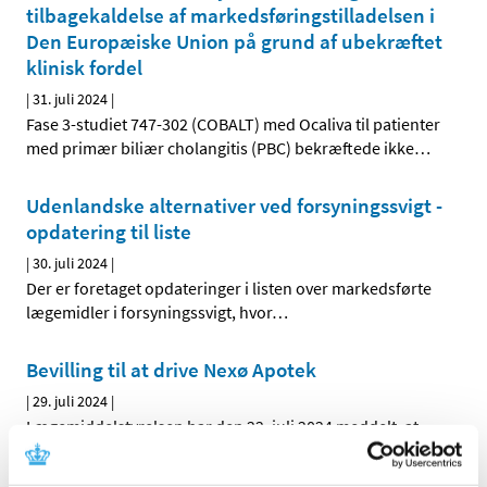
tilbagekaldelse af markedsføringstilladelsen i
Den Europæiske Union på grund af ubekræftet
klinisk fordel
|
31. juli 2024
|
Fase 3-studiet 747-302 (COBALT) med Ocaliva til patienter
med primær biliær cholangitis (PBC) bekræftede ikke
…
Udenlandske alternativer ved forsyningssvigt -
opdatering til liste
|
30. juli 2024
|
Der er foretaget opdateringer i listen over markedsførte
lægemidler i forsyningssvigt, hvor
…
Bevilling til at drive Nexø Apotek
|
29. juli 2024
|
Lægemiddelstyrelsen har den 22. juli 2024 meddelt, at
Dennis Krag-Jakobsen får bevilling til at Nexø Apotek.
…