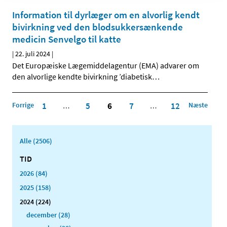
Information til dyrlæger om en alvorlig kendt
bivirkning ved den blodsukkersænkende
medicin Senvelgo til katte
|
22. juli 2024
|
Det Europæiske Lægemiddelagentur (EMA) advarer om
den alvorlige kendte bivirkning ’diabetisk
…
Forrige
1
5
6
7
12
Næste
…
…
Alle (2506)
TID
2026 (84)
2025 (158)
2024 (224)
december (28)