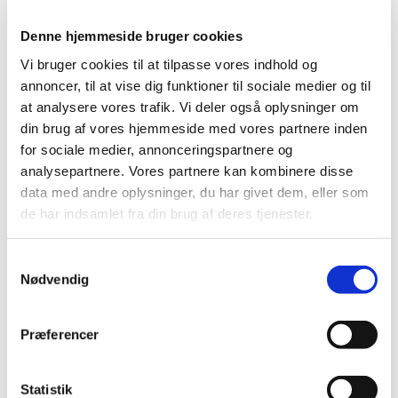
Bevilling til at drive Nakskov Løve Apotek
Denne hjemmeside bruger cookies
|
29. juli 2024
|
Lægemiddelstyrelsen har den 9. juli 2024 meddelt, at
Vi bruger cookies til at tilpasse vores indhold og
Louise Ingerslev Vorbeck får bevilling til at Nakskov
…
annoncer, til at vise dig funktioner til sociale medier og til
at analysere vores trafik. Vi deler også oplysninger om
Skanderborg Apotek (og dets filialer) kan atter
din brug af vores hjemmeside med vores partnere inden
ekspedere recepter – Lillesø apotek
for sociale medier, annonceringspartnere og
ekstraordinært åben søndag
analysepartnere. Vores partnere kan kombinere disse
data med andre oplysninger, du har givet dem, eller som
|
27. juli 2024
|
de har indsamlet fra din brug af deres tjenester.
Skanderborg Apotek – og dets filialer – kan atter
ekspedere recepter. Filialen i Lillesø holder
…
Samtykkevalg
Nødvendig
Natriumpicosulfat; tilladelser til udlevering af
udenlandske pakninger
|
26. juli 2024
|
Præferencer
Lægemiddelstyrelsen har givet tilladelse til ordination og
udlevering af udenlandske lægemidler indeholdende
…
Statistik