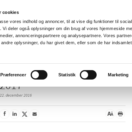
 cookies
passe vores indhold og annoncer, til at vise dig funktioner til soci
Nyheder
Om os
Kontakt
fik. Vi deler også oplysninger om din brug af vores hjemmeside m
 medier, annonceringspartnere og analysepartnere. Vores partne
 og
Tilskud og
Apoteker og salg af
Me
ndre oplysninger, du har givet dem, eller som de har indsamlet 
rmation
priser
medicin
ud
Præferencer
Statistik
Marketing
2017
22. december 2016