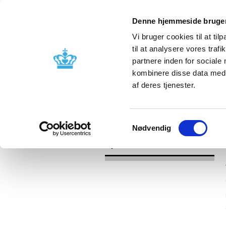
Denne hjemmeside bruger
Vi bruger cookies til at til
til at analysere vores tra
partnere inden for sociale
Godkendelse og
Bivirkninger
kombinere disse data med a
kontrol
produktinfo
af deres tjenester.
/
Nyheder
2017
Samtykkevalg
Nødvendig
Nyheder