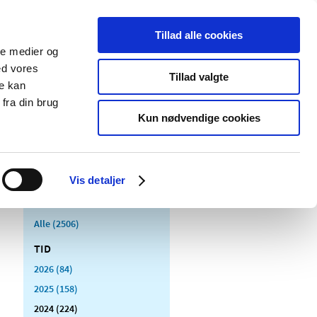
Tillad alle cookies
ale medier og
Udgivelser
Cookies
ed vores
Tillad valgte
re kan
dicinsk
Særlige
fra din brug
styr
produktområder
Kun nødvendige cookies
Vis detaljer
Alle (2506)
TID
2026 (84)
2025 (158)
2024 (224)