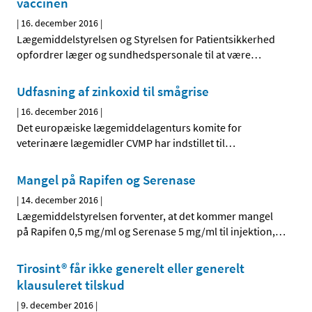
vaccinen
|
16. december 2016
|
Lægemiddelstyrelsen og Styrelsen for Patientsikkerhed
opfordrer læger og sundhedspersonale til at være
…
Udfasning af zinkoxid til smågrise
|
16. december 2016
|
Det europæiske lægemiddelagenturs komite for
veterinære lægemidler CVMP har indstillet til
…
Mangel på Rapifen og Serenase
|
14. december 2016
|
Lægemiddelstyrelsen forventer, at det kommer mangel
på Rapifen 0,5 mg/ml og Serenase 5 mg/ml til injektion,
…
Tirosint® får ikke generelt eller generelt
klausuleret tilskud
|
9. december 2016
|