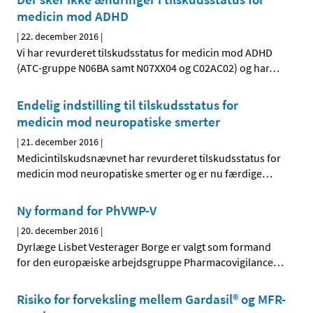
medicin mod ADHD
|
22. december 2016
|
Vi har revurderet tilskudsstatus for medicin mod ADHD
(ATC-gruppe N06BA samt N07XX04 og C02AC02) og har
…
Endelig indstilling til tilskudsstatus for
medicin mod neuropatiske smerter
|
21. december 2016
|
Medicintilskudsnævnet har revurderet tilskudsstatus for
medicin mod neuropatiske smerter og er nu færdige
…
Ny formand for PhVWP-V
|
20. december 2016
|
Dyrlæge Lisbet Vesterager Borge er valgt som formand
for den europæiske arbejdsgruppe Pharmacovigilance
…
Risiko for forveksling mellem Gardasil® og MFR-