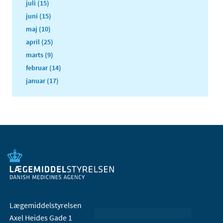
juli (15)
juni (15)
maj (10)
april (25)
marts (9)
februar (14)
januar (17)
Lægemiddelstyrelsen
Axel Heides Gade 1