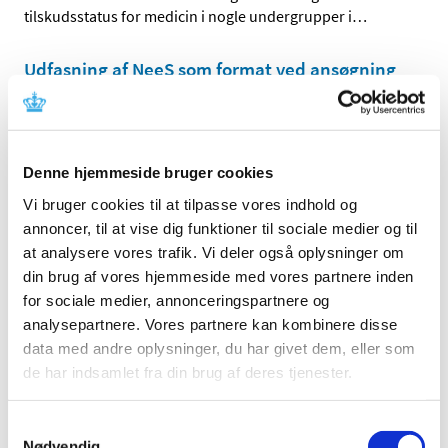
tilskudsstatus for medicin i nogle undergrupper i
…
Udfasning af NeeS som format ved ansøgning
om markedsføringstilladelse til lægemidler
|
6. december 2016
|
På baggrund af et stigende antal forespørgsler ønsker
Lægemiddelstyrelsen at fremhæve planen for afvikling
…
Denne hjemmeside bruger cookies
Vi bruger cookies til at tilpasse vores indhold og
Sådan virker HPV-vaccinen
annoncer, til at vise dig funktioner til sociale medier og til
|
2. december 2016
|
at analysere vores trafik. Vi deler også oplysninger om
Lægemiddelstyrelsen har lavet en ny lille videografik om
din brug af vores hjemmeside med vores partnere inden
HPV-vaccinens effekt.
for sociale medier, annonceringspartnere og
analysepartnere. Vores partnere kan kombinere disse
Konkretisering af samarbejdet med Mexico
data med andre oplysninger, du har givet dem, eller som
de har indsamlet fra din brug af deres tjenester.
|
1. december 2016
|
Lægemiddelstyrelsens direktør Thomas Senderovitz har
netop afsluttet et vellykket besøg hos den mexicanske
…
Samtykkevalg
Nødvendig