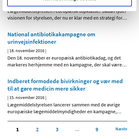
|
18. november 2016
|
Lægemiddelstyrelsen i europæisk topklasse! Sådan lyder
visionen for styrelsen, der nu er klar med en strategi for
…
National antibiotikakampagne om
urinvejsinfektioner
|
18. november 2016
|
Den 18. november er europæisk antibiotikadag, og det
markeres herhjemme med en kampagne, der skal være
…
Indberet formodede bivirkninger og vær med
til at gøre medicin mere sikker
|
15. november 2016
|
Lægemiddelstyrelsen lancerer sammen med de øvrige
europæiske lægemiddelmyndigheder en kampagne,
…
1
2
3
9
Næste
…