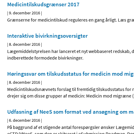
Medicintilskudsgrænser 2017
|
9. december 2016
|
Grænserne for medicintilskud reguleres en gang årligt. Læs gr
Interaktive bivirkningsoversigter
|
8. december 2016
|
Lægemiddelstyrelsen har lanceret et nyt webbaseret redskab, de
indberettede formodede bivirkninger.
Høringssvar om tilskudsstatus for medicin mod mig
|
8. december 2016
|
Medicintilskudsnævnets forslag til fremtidig tilskudsstatus for
drejer sig om disse grupper af medicin: Medicin mod migræne (
Udfasning af NeeS som format ved ansøgning om mar
|
6. december 2016
|
På baggrund af et stigende antal forespørgsler ønsker Lægemidd
eCTD/VNeeS, som den er skitseret i eSubmission Roadmap. Der 