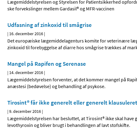
Lægemiddelstyrelsen og Styrelsen for Patientsikkerhed opfor
ske forvekslinger mellem Gardasil® og MFR-vaccinen
Udfasning af zinkoxid til smågrise
|
16. december 2016
|
Det europæiske lægemiddelagenturs komite for veterinære læg
zinkoxid til forebyggelse af diarre hos smågrise trækkes af mar
Mangel på Rapifen og Serenase
|
14. december 2016
|
Lægemiddelstyrelsen forventer, at det kommer mangel på Rapifen
anæstesi (bedøvelse) og behandling af psykose.
Tirosint® får ikke generelt eller generelt klausuleret
|
9. december 2016
|
Lægemiddelstyrelsen har besluttet, at Tirosint® ikke skal have g
levothyroxin og bliver brugt i behandlingen af lavt stofskifte.