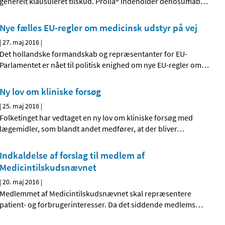
generelt klausuleret tilskud. Prolia® indeholder denosumab
…
Nye fælles EU-regler om medicinsk udstyr på vej
|
27. maj 2016
|
Det hollandske formandskab og repræsentanter for EU-
Parlamentet er nået til politisk enighed om nye EU-regler om
…
Ny lov om kliniske forsøg
|
25. maj 2016
|
Folketinget har vedtaget en ny lov om kliniske forsøg med
lægemidler, som blandt andet medfører, at der bliver
…
Indkaldelse af forslag til medlem af
Medicintilskudsnævnet
|
20. maj 2016
|
Medlemmet af Medicintilskudsnævnet skal repræsentere
patient- og forbrugerinteresser. Da det siddende medlems
…