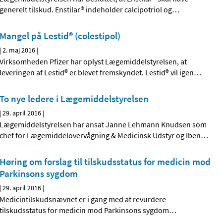
generelt tilskud. Enstilar® indeholder calcipotriol og
…
Mangel på Lestid® (colestipol)
|
2. maj 2016
|
Virksomheden Pfizer har oplyst Lægemiddelstyrelsen, at
leveringen af Lestid® er blevet fremskyndet. Lestid® vil igen
…
To nye ledere i Lægemiddelstyrelsen
|
29. april 2016
|
Lægemiddelstyrelsen har ansat Janne Lehmann Knudsen som
chef for Lægemiddelovervågning & Medicinsk Udstyr og Iben
…
Høring om forslag til tilskudsstatus for medicin mod
Parkinsons sygdom
|
29. april 2016
|
Medicintilskudsnævnet er i gang med at revurdere
tilskudsstatus for medicin mod Parkinsons sygdom
…