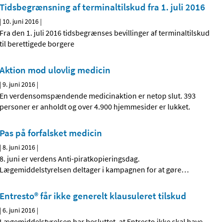
Tidsbegrænsning af terminaltilskud fra 1. juli 2016
|
10. juni 2016
|
Fra den 1. juli 2016 tidsbegrænses bevillinger af terminaltilskud
til berettigede borgere
Aktion mod ulovlig medicin
|
9. juni 2016
|
En verdensomspændende medicinaktion er netop slut. 393
personer er anholdt og over 4.900 hjemmesider er lukket.
Pas på forfalsket medicin
|
8. juni 2016
|
8. juni er verdens Anti-piratkopieringsdag.
Lægemiddelstyrelsen deltager i kampagnen for at gøre
…
Entresto® får ikke generelt klausuleret tilskud
|
6. juni 2016
|
Lægemiddelstyrelsen har besluttet, at Entresto ikke skal have