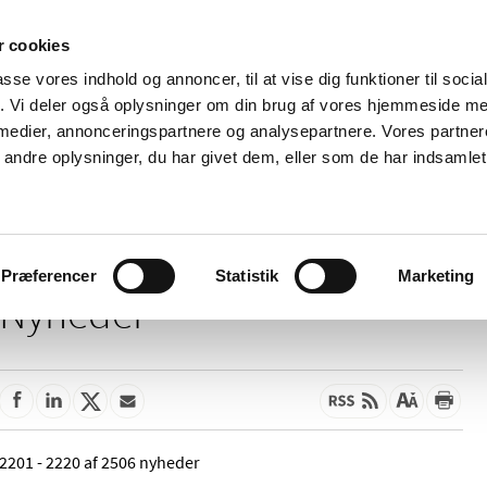
 cookies
passe vores indhold og annoncer, til at vise dig funktioner til soci
Nyheder
Om os
Kontakt
fik. Vi deler også oplysninger om din brug af vores hjemmeside m
 medier, annonceringspartnere og analysepartnere. Vores partne
 og
Tilskud og
Apoteker og salg af
Me
ndre oplysninger, du har givet dem, eller som de har indsamlet 
rmation
priser
medicin
ud
Præferencer
Statistik
Marketing
Nyheder
2201 - 2220 af 2506 nyheder