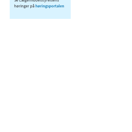
høringer på
høringsportalen