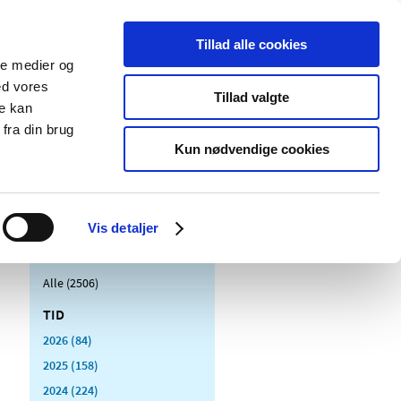
Tillad alle cookies
ale medier og
Udgivelser
Cookies
ed vores
Tillad valgte
re kan
dicinsk
Særlige
fra din brug
styr
produktområder
Kun nødvendige cookies
Vis detaljer
Alle (2506)
TID
2026 (84)
2025 (158)
2024 (224)