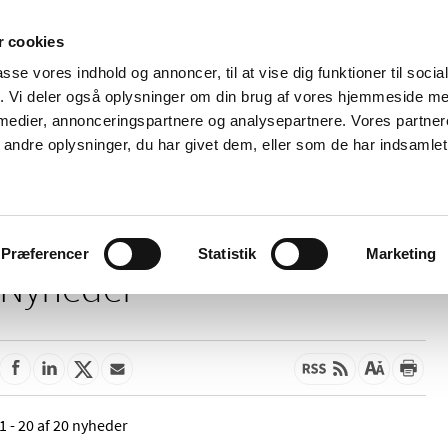
 cookies
passe vores indhold og annoncer, til at vise dig funktioner til soci
Nyheder
Om os
Kontakt
fik. Vi deler også oplysninger om din brug af vores hjemmeside m
 medier, annonceringspartnere og analysepartnere. Vores partne
 og
Tilskud og
Apoteker og salg af
Me
ndre oplysninger, du har givet dem, eller som de har indsamlet 
rmation
priser
medicin
ud
Præferencer
Statistik
Marketing
Nyheder
1 - 20 af 20 nyheder