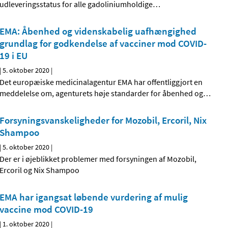
udleveringsstatus for alle gadoliniumholdige
…
EMA: Åbenhed og videnskabelig uafhængighed
grundlag for godkendelse af vacciner mod COVID-
19 i EU
|
5. oktober 2020
|
Det europæiske medicinalagentur EMA har offentliggjort en
meddelelse om, agenturets høje standarder for åbenhed og
…
Forsyningsvanskeligheder for Mozobil, Ercoril, Nix
Shampoo
|
5. oktober 2020
|
Der er i øjeblikket problemer med forsyningen af Mozobil,
Ercoril og Nix Shampoo
EMA har igangsat løbende vurdering af mulig
vaccine mod COVID-19
|
1. oktober 2020
|