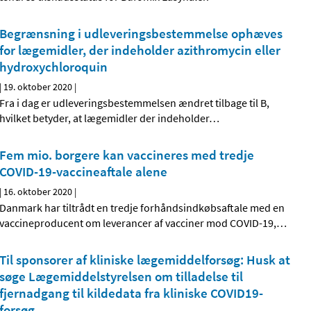
Begrænsning i udleveringsbestemmelse ophæves
for lægemidler, der indeholder azithromycin eller
hydroxychloroquin
|
19. oktober 2020
|
Fra i dag er udleveringsbestemmelsen ændret tilbage til B,
hvilket betyder, at lægemidler der indeholder
…
Fem mio. borgere kan vaccineres med tredje
COVID-19-vaccineaftale alene
|
16. oktober 2020
|
Danmark har tiltrådt en tredje forhåndsindkøbsaftale med en
vaccineproducent om leverancer af vacciner mod COVID-19,
…
Til sponsorer af kliniske lægemiddelforsøg: Husk at
søge Lægemiddelstyrelsen om tilladelse til
fjernadgang til kildedata fra kliniske COVID19-
forsøg