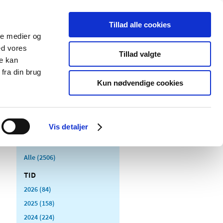
Tillad alle cookies
ale medier og
Udgivelser
Cookies
ed vores
Tillad valgte
re kan
dicinsk
Særlige
fra din brug
styr
produktområder
Kun nødvendige cookies
Vis detaljer
Alle (2506)
TID
2026 (84)
2025 (158)
2024 (224)