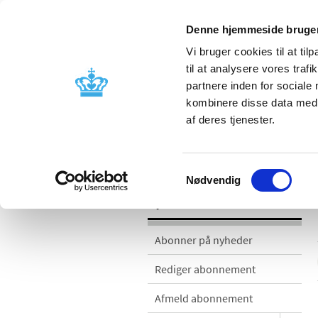
Denne hjemmeside bruger
Vi bruger cookies til at til
til at analysere vores tra
partnere inden for sociale
Godkendelse og
Bivirkninger
kombinere disse data med a
kontrol
produktinfo
af deres tjenester.
Nyheder
Samtykkevalg
Nødvendig
Nyheder
Abonner på nyheder
Rediger abonnement
Afmeld abonnement