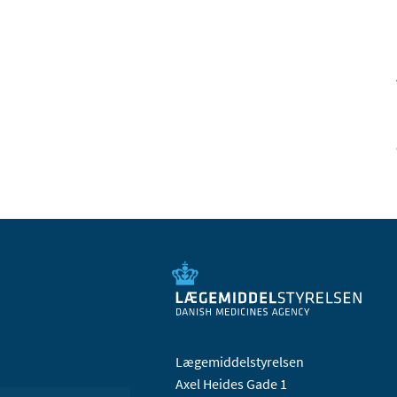
Lægemiddelstyrelsen
Axel Heides Gade 1