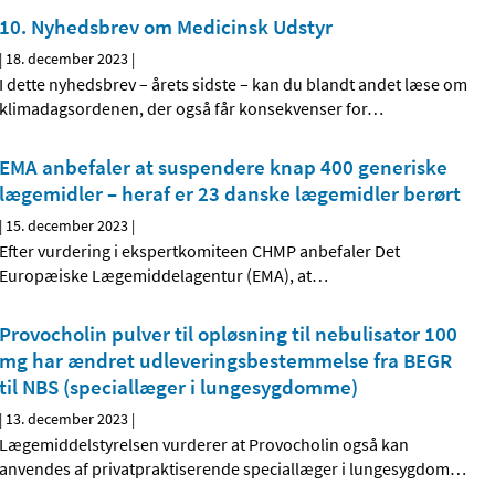
10. Nyhedsbrev om Medicinsk Udstyr
|
18. december 2023
|
I dette nyhedsbrev – årets sidste – kan du blandt andet læse om
klimadagsordenen, der også får konsekvenser for
…
EMA anbefaler at suspendere knap 400 generiske
lægemidler – heraf er 23 danske lægemidler berørt
|
15. december 2023
|
Efter vurdering i ekspertkomiteen CHMP anbefaler Det
Europæiske Lægemiddelagentur (EMA), at
…
Provocholin pulver til opløsning til nebulisator 100
mg har ændret udleveringsbestemmelse fra BEGR
til NBS (speciallæger i lungesygdomme)
|
13. december 2023
|
Lægemiddelstyrelsen vurderer at Provocholin også kan
anvendes af privatpraktiserende speciallæger i lungesygdom
…