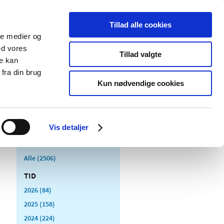
Tillad alle cookies
ale medier og
Udgivelser
Cookies
ed vores
Tillad valgte
re kan
dicinsk
Særlige
fra din brug
styr
produktområder
Kun nødvendige cookies
Vis detaljer
Alle (2506)
TID
2026 (84)
2025 (158)
2024 (224)