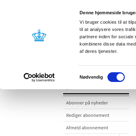
Denne hjemmeside bruger
Vi bruger cookies til at til
til at analysere vores tra
partnere inden for sociale
Godkendelse og
Bivirkninger
kombinere disse data med a
kontrol
produktinfo
af deres tjenester.
Nyheder
Samtykkevalg
Nødvendig
Nyheder
Abonner på nyheder
Rediger abonnement
Afmeld abonnement