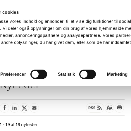
 cookies
passe vores indhold og annoncer, til at vise dig funktioner til soci
Nyheder
Om os
Kontakt
fik. Vi deler også oplysninger om din brug af vores hjemmeside m
 medier, annonceringspartnere og analysepartnere. Vores partne
 og
Tilskud og
Apoteker og salg af
Me
ndre oplysninger, du har givet dem, eller som de har indsamlet 
rmation
priser
medicin
ud
Præferencer
Statistik
Marketing
Nyheder
1 - 19 af 19 nyheder