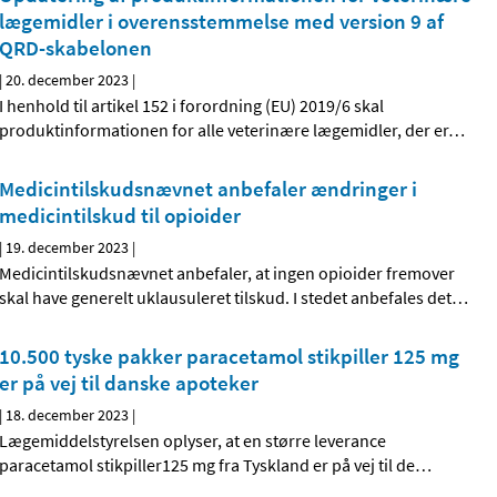
lægemidler i overensstemmelse med version 9 af
QRD-skabelonen
|
20. december 2023
|
I henhold til artikel 152 i forordning (EU) 2019/6 skal
produktinformationen for alle veterinære lægemidler, der er
…
Medicintilskudsnævnet anbefaler ændringer i
medicintilskud til opioider
|
19. december 2023
|
Medicintilskudsnævnet anbefaler, at ingen opioider fremover
skal have generelt uklausuleret tilskud. I stedet anbefales det
…
10.500 tyske pakker paracetamol stikpiller 125 mg
er på vej til danske apoteker
|
18. december 2023
|
Lægemiddelstyrelsen oplyser, at en større leverance
paracetamol stikpiller125 mg fra Tyskland er på vej til de
…