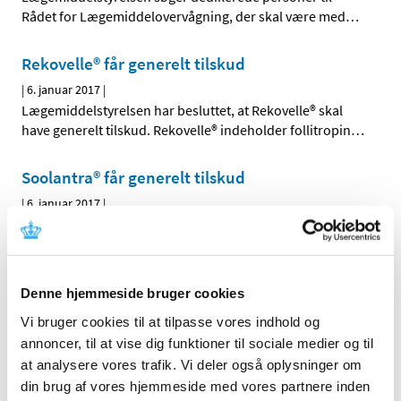
Rådet for Lægemiddelovervågning, der skal være med
…
Rekovelle® får generelt tilskud
|
6. januar 2017
|
Lægemiddelstyrelsen har besluttet, at Rekovelle® skal
have generelt tilskud. Rekovelle® indeholder follitropin
…
Soolantra® får generelt tilskud
|
6. januar 2017
|
Lægemiddelstyrelsen har besluttet, at Soolantra® skal
have generelt tilskud med virkning fra 16. januar 2017.
…
Xultophy får generelt klausuleret tilskud
Denne hjemmeside bruger cookies
|
5. januar 2017
|
Vi bruger cookies til at tilpasse vores indhold og
Lægemiddelstyrelsen har besluttet, at Xultophy skal have
annoncer, til at vise dig funktioner til sociale medier og til
generelt klausuleret tilskud med virkning fra 16. januar
…
at analysere vores trafik. Vi deler også oplysninger om
din brug af vores hjemmeside med vores partnere inden