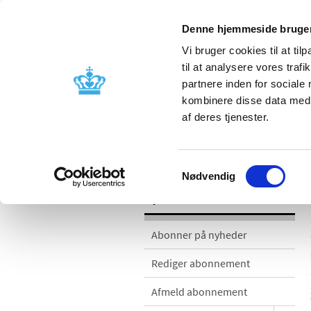
Denne hjemmeside bruger
Vi bruger cookies til at til
til at analysere vores tra
partnere inden for sociale
Godkendelse og
Bivirkninger
kombinere disse data med a
kontrol
produktinfo
af deres tjenester.
Nyheder
Samtykkevalg
Nødvendig
Nyheder
Abonner på nyheder
Rediger abonnement
Afmeld abonnement