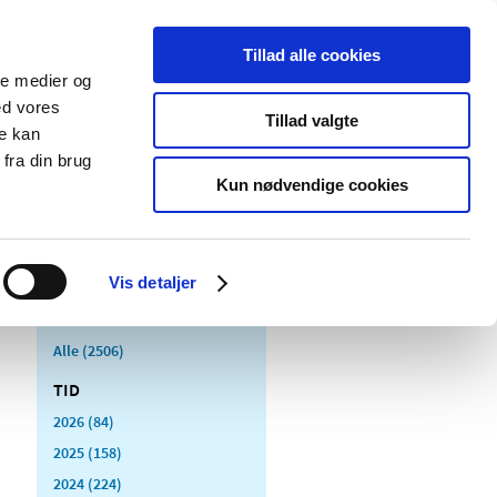
Tillad alle cookies
ale medier og
Udgivelser
Cookies
ed vores
Tillad valgte
re kan
dicinsk
Særlige
fra din brug
styr
produktområder
Kun nødvendige cookies
Vis detaljer
Alle (2506)
TID
2026 (84)
2025 (158)
2024 (224)