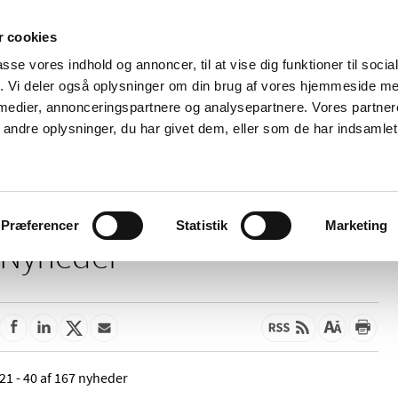
 cookies
passe vores indhold og annoncer, til at vise dig funktioner til soci
Nyheder
Om os
Kontakt
fik. Vi deler også oplysninger om din brug af vores hjemmeside m
 medier, annonceringspartnere og analysepartnere. Vores partne
 og
Tilskud og
Apoteker og salg af
Me
ndre oplysninger, du har givet dem, eller som de har indsamlet 
rmation
priser
medicin
ud
Præferencer
Statistik
Marketing
Nyheder
21 - 40 af 167 nyheder