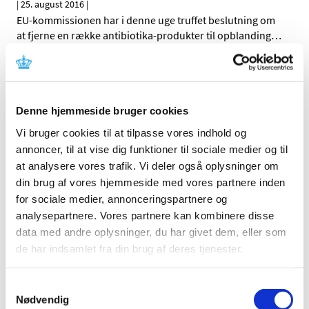
|
25. august 2016
|
EU-kommissionen har i denne uge truffet beslutning om
at fjerne en række antibiotika-produkter til opblanding
…
Høring over forslag til tilskudsstatus for
medicin i dele af ATC-gruppe N
|
12. august 2016
|
Denne hjemmeside bruger cookies
Medicintilskudsnævnet er i gang med at revurdere
Vi bruger cookies til at tilpasse vores indhold og
tilskudsstatus for medicin i nogle undergrupper i
…
annoncer, til at vise dig funktioner til sociale medier og til
at analysere vores trafik. Vi deler også oplysninger om
Opdatering om markedsdialog for fremtidig
din brug af vores hjemmeside med vores partnere inden
platform til Lægemiddelstyrelsens
for sociale medier, annonceringspartnere og
lægemiddelregister
analysepartnere. Vores partnere kan kombinere disse
|
11. august 2016
|
data med andre oplysninger, du har givet dem, eller som
I forbindelse med markedsdialogen har
de har indsamlet fra din brug af deres tjenester.
Lægemiddelstyrelsen nu afholdt et møde med de
…
Samtykkevalg
Tilbagekaldelse af tilladelser til forhandling af
Nødvendig