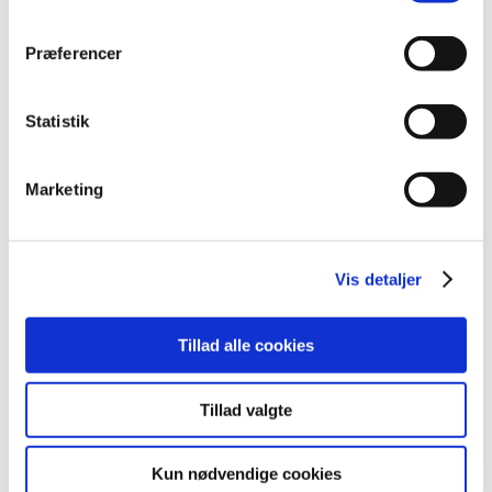
håndkøbslægemidler
|
10. august 2016
|
Præferencer
Lægemiddelstyrelsen har med virkning fra d. 10. august
2016 tilbagekaldt § 39 tilladelse til detailforhandling af
…
Statistik
Hydrokortison ”Orion”® får generelt tilskud
|
10. august 2016
|
Marketing
Lægemiddelstyrelsen har besluttet, at Hydrokortison
”Orion”® skal have generelt tilskud med virkning fra 12.
…
Vis detaljer
Bevilling til Vordingborg Apotek
|
9. august 2016
|
Lægemiddelstyrelsen har den 8. august 2016 meddelt
Tillad alle cookies
Birgitte Egeberg Carlsen bevilling til at drive
…
Tillad valgte
Fortrydelsespiller kan svigte, hvis man bruger
anden medicin
Kun nødvendige cookies
|
5. august 2016
|