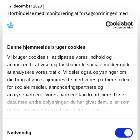
|
7. december 2023
|
I forbindelse med monitorering af forsøgsordningen med
medicinsk cannabis offentliggør Lægemiddelstyrelsen
…
Ændring af rapportering for visse
cannabisprodukter fra 1. januar 2024
Denne hjemmeside bruger cookies
|
6. december 2023
|
Vi bruger cookies til at tilpasse vores indhold og
FNs kontrolorgan, International Narcotics Control Board
annoncer, til at vise dig funktioner til sociale medier og til
(INCB) har besluttet at ændre på måden
…
at analysere vores trafik. Vi deler også oplysninger om
din brug af vores hjemmeside med vores partnere inden
Bevilling til at drive Kerteminde Apotek
for sociale medier, annonceringspartnere og
|
5. december 2023
|
analysepartnere. Vores partnere kan kombinere disse
Lægemiddelstyrelsen har den 24. november 2023
data med andre oplysninger, du har givet dem, eller som
meddelt, at Nanna Stauner får bevilling til at drive
…
de har indsamlet fra din brug af deres tjenester.
Fristen i 2023 for lægemiddelansøgninger og
Samtykkevalg
ansøgninger om kliniske lægemiddelforsøg er
Nødvendig
den 20. december 2023