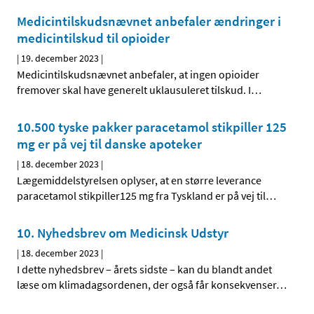
Medicintilskudsnævnet anbefaler ændringer i
medicintilskud til opioider
|
19. december 2023
|
Medicintilskudsnævnet anbefaler, at ingen opioider
fremover skal have generelt uklausuleret tilskud. I
…
10.500 tyske pakker paracetamol stikpiller 125
mg er på vej til danske apoteker
|
18. december 2023
|
Lægemiddelstyrelsen oplyser, at en større leverance
paracetamol stikpiller125 mg fra Tyskland er på vej til
…
10. Nyhedsbrev om Medicinsk Udstyr
|
18. december 2023
|
I dette nyhedsbrev – årets sidste – kan du blandt andet
læse om klimadagsordenen, der også får konsekvenser
…