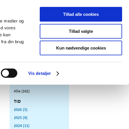
Tillad alle cookies
ale medier og
Udgivelser
Cookies
ed vores
Tillad valgte
re kan
dicinsk
Særlige
fra din brug
styr
produktområder
Kun nødvendige cookies
Vis detaljer
Alle (162)
TID
2026 (5)
2025 (8)
2024 (11)