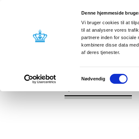
Denne hjemmeside bruger
Vi bruger cookies til at til
til at analysere vores tra
partnere inden for sociale
Godkendelse og
Bivirkninger
kombinere disse data med a
kontrol
produktinfo
af deres tjenester.
/
/
Nyheder
Kategori
Nyheder om 
Samtykkevalg
Nødvendig
Nyheder