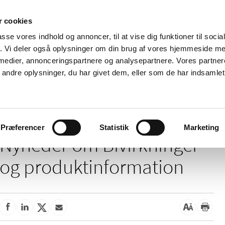
 cookies
passe vores indhold og annoncer, til at vise dig funktioner til soci
Nyheder
Om os
Kontakt
fik. Vi deler også oplysninger om din brug af vores hjemmeside m
 medier, annonceringspartnere og analysepartnere. Vores partne
 og
Tilskud og
Apoteker og salg af
Me
ndre oplysninger, du har givet dem, eller som de har indsamlet 
rmation
priser
medicin
ud
Bivirkninger og produktinformation
Præferencer
Statistik
Marketing
Nyheder om Bivirkninger
og produktinformation