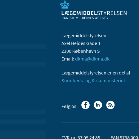
Lægemiddelstyrelsen
Axel Heides Gade 1
2300 København S
Email:
dkma@dkma.dk
Lægemiddelstyrelsen er en del af
Sundheds- og Kirkeministeriet.
Følg os
CVR-nr. 37 05 24 85
EAN 5798 000 