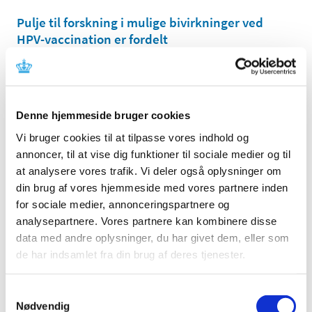
Pulje til forskning i mulige bivirkninger ved
HPV-vaccination er fordelt
|
8. juli 2016
|
Tre projekter bliver tildelt midler fra den pulje på 7 mio.
kr. som Folketingets satspuljepartier har afsat til
…
Denne hjemmeside bruger cookies
Sådan indberetter du en bivirkning
Vi bruger cookies til at tilpasse vores indhold og
|
6. juli 2016
|
annoncer, til at vise dig funktioner til sociale medier og til
Både patienter og pårørende kan indberette formodede
at analysere vores trafik. Vi deler også oplysninger om
bivirkninger ved medicin til Lægemiddelstyrelsen. En
…
din brug af vores hjemmeside med vores partnere inden
for sociale medier, annonceringspartnere og
Årsrapport om børnevaccinations­programmet
analysepartnere. Vores partnere kan kombinere disse
2015
data med andre oplysninger, du har givet dem, eller som
|
27. april 2016
|
de har indsamlet fra din brug af deres tjenester.
Lægemiddelstyrelsen, Sundhedsstyrelsen og Statens
Serum Institut har sammen udgivet en årsrapport for
…
Samtykkevalg
Nødvendig