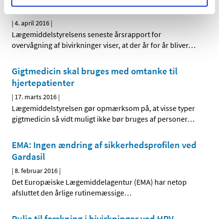
Lægemiddelstyrelsen
|
4. april 2016
|
Lægemiddelstyrelsens seneste årsrapport for
overvågning af bivirkninger viser, at der år for år bliver
…
Gigtmedicin skal bruges med omtanke til
hjertepatienter
|
17. marts 2016
|
Lægemiddelstyrelsen gør opmærksom på, at visse typer
gigtmedicin så vidt muligt ikke bør bruges af personer
…
EMA: Ingen ændring af sikkerhedsprofilen ved
Gardasil
|
8. februar 2016
|
Det Europæiske Lægemiddelagentur (EMA) har netop
afsluttet den årlige rutinemæssige
…
Pulje til forskning i bivirkninger ved HPV-