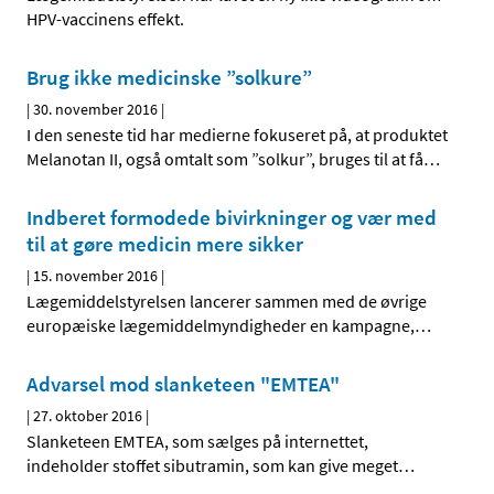
HPV-vaccinens effekt.
Brug ikke medicinske ”solkure”
|
30. november 2016
|
I den seneste tid har medierne fokuseret på, at produktet
Melanotan II, også omtalt som ”solkur”, bruges til at få
…
Indberet formodede bivirkninger og vær med
til at gøre medicin mere sikker
|
15. november 2016
|
Lægemiddelstyrelsen lancerer sammen med de øvrige
europæiske lægemiddelmyndigheder en kampagne,
…
Advarsel mod slanketeen "EMTEA"
|
27. oktober 2016
|
Slanketeen EMTEA, som sælges på internettet,
indeholder stoffet sibutramin, som kan give meget
…