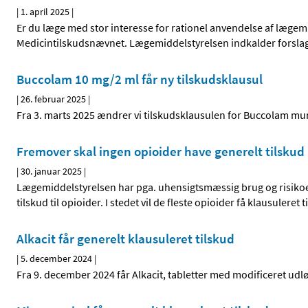
|
1. april 2025
|
Er du læge med stor interesse for rationel anvendelse af læge
Medicintilskudsnævnet. Lægemiddelstyrelsen indkalder forsla
Buccolam 10 mg/2 ml får ny tilskudsklausul
|
26. februar 2025
|
Fra 3. marts 2025 ændrer vi tilskudsklausulen for Buccolam 
Fremover skal ingen opioider have generelt tilskud
|
30. januar 2025
|
Lægemiddelstyrelsen har pga. uhensigtsmæssig brug og risikoen
tilskud til opioider. I stedet vil de fleste opioider få klausulere
Alkacit får generelt klausuleret tilskud
|
5. december 2024
|
Fra 9. december 2024 får Alkacit, tabletter med modificeret udlø