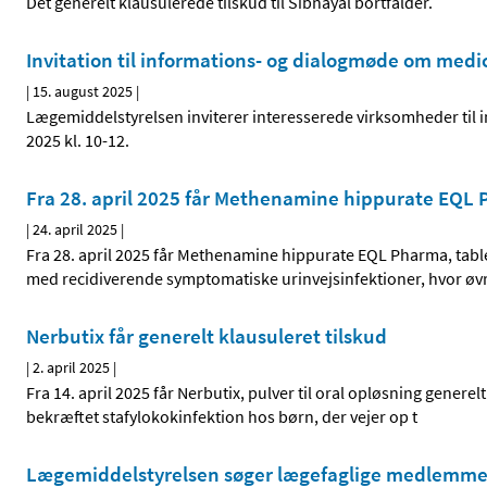
Det generelt klausulerede tilskud til Sibnayal bortfalder.
Invitation til informations- og dialogmøde om medi
|
15. august 2025
|
Lægemiddelstyrelsen inviterer interesserede virksomheder til
2025 kl. 10-12.
Fra 28. april 2025 får Methenamine hippurate EQL P
|
24. april 2025
|
Fra 28. april 2025 får Methenamine hippurate EQL Pharma, tablet
med recidiverende symptomatiske urinvejsinfektioner, hvor øvri
Nerbutix får generelt klausuleret tilskud
|
2. april 2025
|
Fra 14. april 2025 får Nerbutix, pulver til oral opløsning generel
bekræftet stafylokokinfektion hos børn, der vejer op t
Lægemiddelstyrelsen søger lægefaglige medlemmer