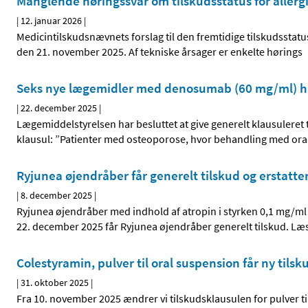
Manglende høringssvar om tilskudsstatus for allerg
|
12. januar 2026
|
Medicintilskudsnævnets forslag til den fremtidige tilskudsstatus
den 21. november 2025. Af tekniske årsager er enkelte hørings
Seks nye lægemidler med denosumab (60 mg/ml) har
|
22. december 2025
|
Lægemiddelstyrelsen har besluttet at give generelt klausuleret
klausul: ”Patienter med osteoporose, hvor behandling med ora
Ryjunea øjendråber får generelt tilskud og erstatte
|
8. december 2025
|
Ryjunea øjendråber med indhold af atropin i styrken 0,1 mg/m
22. december 2025 får Ryjunea øjendråber generelt tilskud. Læ
Colestyramin, pulver til oral suspension får ny tils
|
31. oktober 2025
|
Fra 10. november 2025 ændrer vi tilskudsklausulen for pulver t