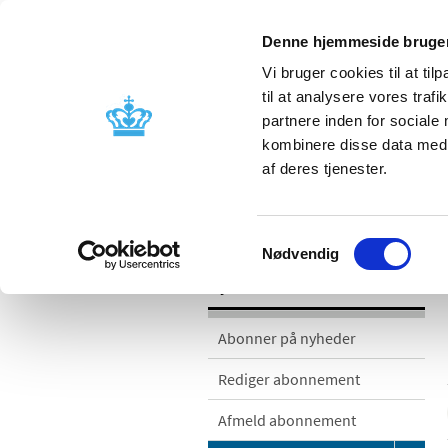
Denne hjemmeside bruger
Vi bruger cookies til at til
til at analysere vores tra
partnere inden for sociale
Godkendelse og
Bivirkninger
kombinere disse data med a
kontrol
produktinfo
af deres tjenester.
/
/
Nyheder
Nyhedskategorier
Ge
Samtykkevalg
Nødvendig
Nyheder
Abonner på nyheder
Rediger abonnement
Afmeld abonnement