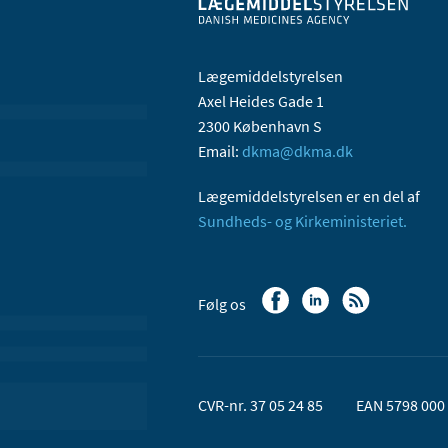
Lægemiddelstyrelsen
Axel Heides Gade 1
2300 København S
Email:
dkma@dkma.dk
Lægemiddelstyrelsen er en del af
Sundheds- og Kirkeministeriet.
Følg os
CVR-nr. 37 05 24 85
EAN 5798 000 