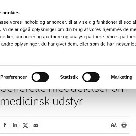
 cookies
passe vores indhold og annoncer, til at vise dig funktioner til soci
Nyheder
Om os
Kontakt
fik. Vi deler også oplysninger om din brug af vores hjemmeside m
 medier, annonceringspartnere og analysepartnere. Vores partne
 og
Tilskud og
Apoteker og salg af
Me
ndre oplysninger, du har givet dem, eller som de har indsamlet 
rmation
priser
medicin
ud
nerelle meddelelser om medicinsk udstyr
Præferencer
Statistik
Marketing
Generelle meddelelser om
medicinsk udstyr