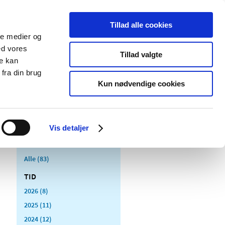
Tillad alle cookies
ale medier og
Udgivelser
Cookies
ed vores
Tillad valgte
re kan
dicinsk
Særlige
fra din brug
styr
produktområder
Kun nødvendige cookies
Vis detaljer
Alle (83)
TID
2026 (8)
2025 (11)
2024 (12)