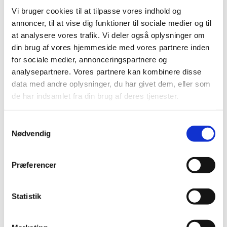
Vi bruger cookies til at tilpasse vores indhold og
annoncer, til at vise dig funktioner til sociale medier og til
Forsyningsvanskeligheder for IsoFlo Vet.
at analysere vores trafik. Vi deler også oplysninger om
|
4. april 2023
|
din brug af vores hjemmeside med vores partnere inden
Der er aktuelle problemer med forsyningen af IsoFlo Vet.
for sociale medier, annonceringspartnere og
væske til inhalationsdamp fra Zoetis
analysepartnere. Vores partnere kan kombinere disse
data med andre oplysninger, du har givet dem, eller som
Forsyningsvanskeligheder for Stronghold 240
de har indsamlet fra din brug af deres tjenester.
mg
|
4. april 2023
|
Samtykkevalg
Der er aktuelle problemer med forsyningen af Stronghold
Nødvendig
240 mg spot-on opløsning fra Zoetis
Præferencer
Forsyningsvanskeligheder for Stronghold Plus
Spot-on opløsning 30 mg+ 5 mg
|
4. april 2023
|
Statistik
Der er aktuelle problemer med forsyningen af Stronghold
Spot-On 45 mg opløsning fra Zoetis