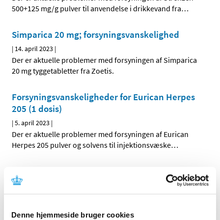
500+125 mg/g pulver til anvendelse i drikkevand fra
…
Simparica 20 mg; forsyningsvanskelighed
|
14. april 2023
|
Der er aktuelle problemer med forsyningen af Simparica
20 mg tyggetabletter fra Zoetis.
Forsyningsvanskeligheder for Eurican Herpes
205 (1 dosis)
|
5. april 2023
|
Der er aktuelle problemer med forsyningen af Eurican
Herpes 205 pulver og solvens til injektionsvæske
…
Forsyningsvanskeligheder for Previcox 57 mg,
180 stk
|
5. april 2023
|
Der er aktuelle problemer med forsyningen af Previcox 57
Denne hjemmeside bruger cookies
mg tyggetabletter 180 stk fra Boehringer Ingelheim
…