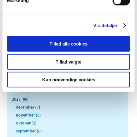
Marketing
Floxabactin Vet.; Forsyningsvanskelighed
|
3. april 2023
|
Vis detaljer
Der er aktuelle problemer med forsyningen af
Floxabactin Vet. 50 mg tabletter fra Dechra Veterinary
…
Tillad alle cookies
Alle (479)
Tillad valgte
TID
2026 (110)
Kun nødvendige cookies
2025 (107)
2024 (84)
2023 (88)
december (7)
november (8)
oktober (2)
september (6)