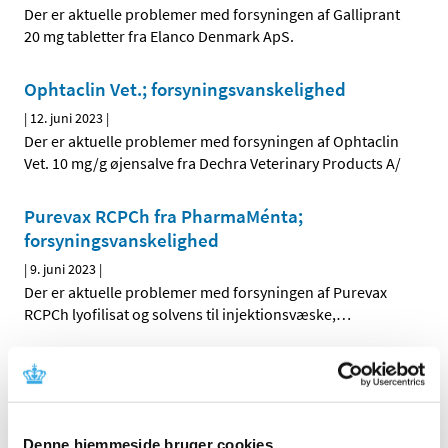
Der er aktuelle problemer med forsyningen af Galliprant
20 mg tabletter fra Elanco Denmark ApS.
Ophtaclin Vet.; forsyningsvanskelighed
|
12. juni 2023
|
Der er aktuelle problemer med forsyningen af Ophtaclin
Vet. 10 mg/g øjensalve fra Dechra Veterinary Products A/
Purevax RCPCh fra PharmaMénta;
forsyningsvanskelighed
|
9. juni 2023
|
Der er aktuelle problemer med forsyningen af Purevax
RCPCh lyofilisat og solvens til injektionsvæske,
…
CircoMax Myco; forsyningsvaskelighed
|
7. juni 2023
|
Der er aktuelle problemer med forsyningen af CircoMax
Myco injektionsvæske, emulsion fra Zoetis Belgium SA.
Denne hjemmeside bruger cookies