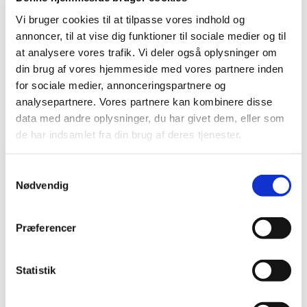
Vi bruger cookies til at tilpasse vores indhold og
Clamoxyl Vet.; forsyningsvanskelighed
annoncer, til at vise dig funktioner til sociale medier og til
|
6. juni 2023
|
at analysere vores trafik. Vi deler også oplysninger om
Der er aktuelle problemer med forsyningen af Clamoxyl
din brug af vores hjemmeside med vores partnere inden
Vet. 200 mg tabletter fra Zoetis Animal Health ApS.
for sociale medier, annonceringspartnere og
analysepartnere. Vores partnere kan kombinere disse
data med andre oplysninger, du har givet dem, eller som
Alle (479)
de har indsamlet fra din brug af deres tjenester.
TID
Samtykkevalg
2026 (110)
Nødvendig
2025 (107)
2024 (84)
Præferencer
2023 (88)
december (7)
november (8)
Statistik
oktober (2)
september (6)