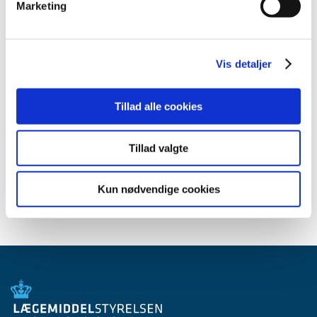
Marketing
august (4)
juli (7)
juni (5)
Vis detaljer
maj (13)
april (11)
marts (6)
Tillad alle cookies
februar (5)
januar (14)
Tillad valgte
2022 (79)
2021 (10)
Kun nødvendige cookies