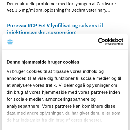
Der er aktuelle problemer med forsyningen af Cardisure
Vet. 3,5 mg/ml oral opløsning fra Dechra Veterinary
…
Purevax RCP FeLV lyofilisat og solvens til
injektionsvæske, suspension;
forsyningsvanskelighed
|
27. november 2024
|
Der er aktuelle problemer med forsyningen af Purevax
RCP FeLV lyofilisat og solvens til injektionsvæske,
…
Denne hjemmeside bruger cookies
Vi bruger cookies til at tilpasse vores indhold og
Milbemax Vet. til små hunde og hvalpe
annoncer, til at vise dig funktioner til sociale medier og til
tyggetabletter; forsyningsvanskelighed
at analysere vores trafik. Vi deler også oplysninger om
|
19. november 2024
|
din brug af vores hjemmeside med vores partnere inden
Der er aktuelle problemer med forsyningen af Milbemax
for sociale medier, annonceringspartnere og
Vet. til små hunde og hvalpe 2,5 mg+25 mg
…
analysepartnere. Vores partnere kan kombinere disse
data med andre oplysninger, du har givet dem, eller som
Purevax Rabies; forsyningsvanskelighed
de har indsamlet fra din brug af deres tjenester.
|
17. november 2024
|