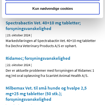
Der er aktuelle problemer med forsyningen af Tylan Vet.
Kun nødvendige cookies
200 mg/ml injektionsvæske, opløsning fra Elanco
…
Spectrabactin Vet. 40+10 mg tabletter;
forsyningsvanskelighed
|
23. oktober 2024
|
Markedsføringen af Spectrabactin Vet. 40+10 mg tabletter
fra Dechra Veterinary Products A/S er ophørt.
Ridamec; forsyningsvanskelighed
|
22. oktober 2024
|
Der er aktuelle problemer med forsyningen af Ridamec 1
mg/ml oral opløsning fra ScanVet Animal Health A/S.
Milbemax Vet. til små hunde og hvalpe 2,5
mg+25 mg tabletter (50 stk.);
forsyningsvanskelighed