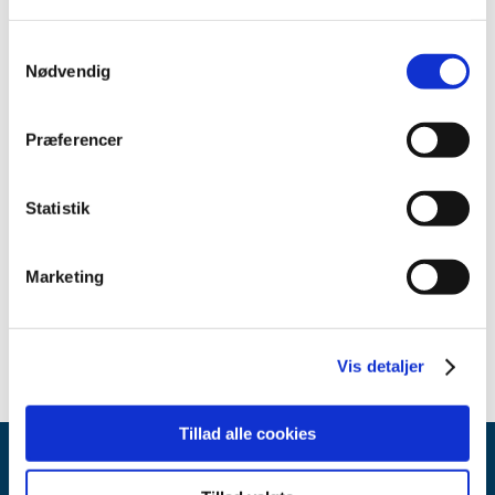
2023 (504)
2022 (334)
Samtykkevalg
2021 (115)
Nødvendig
2020 (23)
december (2)
Præferencer
november (3)
oktober (2)
Statistik
september (5)
august (6)
juli (3)
Marketing
juni (1)
maj (1)
Vis detaljer
Tillad alle cookies