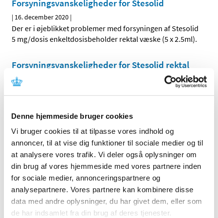
Forsyningsvanskeligheder for Stesolid
|
16. december 2020
|
Der er i øjeblikket problemer med forsyningen af Stesolid
5 mg/dosis enkeltdosisbeholder rektal væske (5 x 2.5ml).
Forsyningsvanskeligheder for Stesolid rektal
væske og Stesolid emulsion
|
3. december 2020
|
Der er i øjeblikket problemer med forsyningen af Stesolid
emulsion 5 mg/ml samt Stesolid rektal væske 5
…
Denne hjemmeside bruger cookies
Vi bruger cookies til at tilpasse vores indhold og
annoncer, til at vise dig funktioner til sociale medier og til
Alle (2092)
at analysere vores trafik. Vi deler også oplysninger om
TID
din brug af vores hjemmeside med vores partnere inden
2026 (308)
for sociale medier, annonceringspartnere og
analysepartnere. Vores partnere kan kombinere disse
2025 (359)
data med andre oplysninger, du har givet dem, eller som
2024 (445)
de har indsamlet fra din brug af deres tjenester.