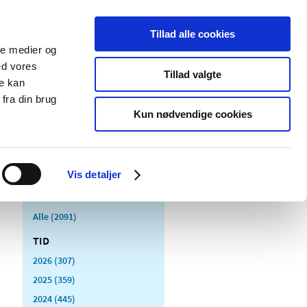
Tillad alle cookies
ale medier og
Udgivelser
Cookies
ed vores
Tillad valgte
re kan
dicinsk
Særlige
fra din brug
styr
produktområder
Kun nødvendige cookies
Vis detaljer
Alle (2091)
TID
2026 (307)
2025 (359)
2024 (445)