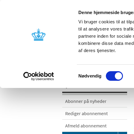
Denne hjemmeside bruger
Vi bruger cookies til at til
til at analysere vores tra
partnere inden for sociale
Godkendelse og
Bivirkninger
kombinere disse data med a
kontrol
produktinfo
af deres tjenester.
/
/
Nyheder
Nyhedskategorier
Med
Samtykkevalg
Nødvendig
Nyheder
Abonner på nyheder
Rediger abonnement
Afmeld abonnement