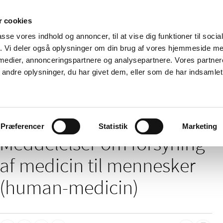
 cookies
passe vores indhold og annoncer, til at vise dig funktioner til soci
Nyheder
Om os
Kontakt
fik. Vi deler også oplysninger om din brug af vores hjemmeside m
 medier, annonceringspartnere og analysepartnere. Vores partne
 og
Tilskud og
Apoteker og salg af
Me
ndre oplysninger, du har givet dem, eller som de har indsamlet 
rmation
priser
medicin
ud
delelser om forsyning af medicin til mennesker (human-medicin)
Præferencer
Statistik
Marketing
Meddelelser om forsyning
af medicin til mennesker
(human-medicin)