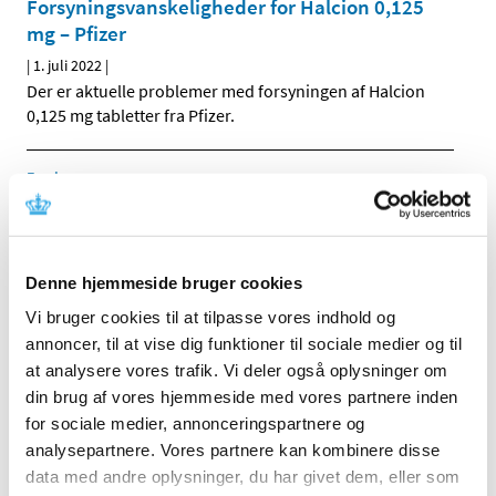
Forsyningsvanskeligheder for Halcion 0,125
mg – Pfizer
|
1. juli 2022
|
Der er aktuelle problemer med forsyningen af Halcion
0,125 mg tabletter fra Pfizer.
Forrige
1
2
3
Alle (2091)
Denne hjemmeside bruger cookies
TID
Vi bruger cookies til at tilpasse vores indhold og
2026 (307)
annoncer, til at vise dig funktioner til sociale medier og til
2025 (359)
at analysere vores trafik. Vi deler også oplysninger om
2024 (445)
din brug af vores hjemmeside med vores partnere inden
2023 (504)
for sociale medier, annonceringspartnere og
analysepartnere. Vores partnere kan kombinere disse
2022 (334)
data med andre oplysninger, du har givet dem, eller som
december (32)