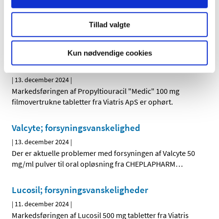
|
16. december 2024
|
Der er aktuelle problemer med forsyningen af Equasym
Tillad valgte
Depot 10 mg kapsler med modificeret udløsning, hårde
…
Propyltiouracil "Medic";
Kun nødvendige cookies
forsyningsvanskelighed
|
13. december 2024
|
Markedsføringen af Propyltiouracil "Medic" 100 mg
filmovertrukne tabletter fra Viatris ApS er ophørt.
Valcyte; forsyningsvanskelighed
|
13. december 2024
|
Der er aktuelle problemer med forsyningen af Valcyte 50
mg/ml pulver til oral opløsning fra CHEPLAPHARM
…
Lucosil; forsyningsvanskeligheder
|
11. december 2024
|
Markedsføringen af Lucosil 500 mg tabletter fra Viatris