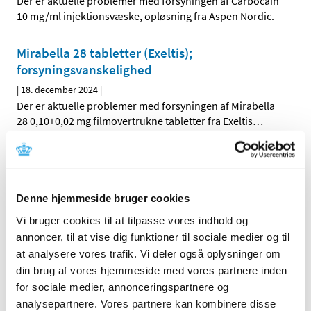
Der er aktuelle problemer med forsyningen af Carbocain
10 mg/ml injektionsvæske, opløsning fra Aspen Nordic.
Mirabella 28 tabletter (Exeltis);
forsyningsvanskelighed
|
18. december 2024
|
Der er aktuelle problemer med forsyningen af Mirabella
28 0,10+0,02 mg filmovertrukne tabletter fra Exeltis
…
Mirabella 28 tabletter (Epione);
forsyningsvanskelighed
|
18. december 2024
|
Denne hjemmeside bruger cookies
Der er aktuelle problemer med forsyningen af Mirabella
Vi bruger cookies til at tilpasse vores indhold og
28 0,10+0,02 mg filmovertrukne tabletter fra Epione
…
annoncer, til at vise dig funktioner til sociale medier og til
at analysere vores trafik. Vi deler også oplysninger om
Methylphenidate "Orifarm" 60 mg;
din brug af vores hjemmeside med vores partnere inden
forsyningsvanskelighed
for sociale medier, annonceringspartnere og
|
17. december 2024
|
analysepartnere. Vores partnere kan kombinere disse