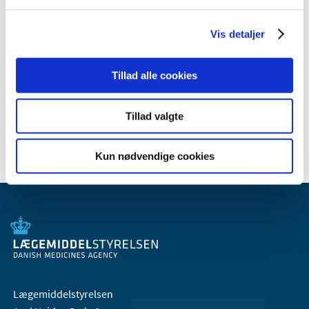
juni (5)
maj (6)
Vis detaljer
april (4)
marts (11)
Tillad alle cookies
februar (11)
januar (19)
Tillad valgte
2020 (52)
Kun nødvendige cookies
Lægemiddelstyrelsen