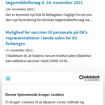
lægemiddelforsøg d. 24. november 2021
|
24. november 2021
|
Der er kommet nyt link til deltagelse i Fagligt Forum om
den nye forordning for kliniske lægemiddelforsøg via
…
Mulighed for vacciner til personale på DK's
repræsentationer i lande uden for EU
forlænges
|
5. november 2021
|
Tilladelsen til, at Statens Serum Institut uden tilladelse
kan udlevere vacciner mod COVID-19 til
…
Lægemiddelstyrelsens vejledning om
ekstraordinære tiltag i kliniske forsøg under
COVID-19 forlænges ikke efter 1. december
2021
Denne hjemmeside bruger cookies
|
4. november 2021
|
Vi bruger cookies til at tilpasse vores indhold og
Vi har valgt ikke at forlænge vores vejledning om