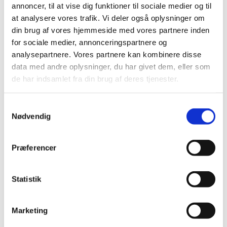
ekstraordinære tiltag i kliniske forsøg under COVID-19
…
annoncer, til at vise dig funktioner til sociale medier og til
at analysere vores trafik. Vi deler også oplysninger om
din brug af vores hjemmeside med vores partnere inden
Alle (328)
for sociale medier, annonceringspartnere og
analysepartnere. Vores partnere kan kombinere disse
TID
data med andre oplysninger, du har givet dem, eller som
2026 (31)
de har indsamlet fra din brug af deres tjenester.
2025 (36)
2024 (51)
Samtykkevalg
2023 (55)
Nødvendig
2022 (26)
2021 (77)
Præferencer
december (5)
november (3)
Statistik
oktober (2)
september (2)
august (1)
Marketing
juli (8)