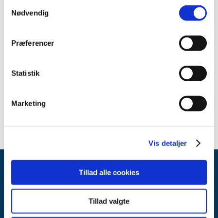
Samtykkevalg
september (5)
Nødvendig
august (1)
juli (4)
juni (4)
Præferencer
maj (4)
april (4)
Statistik
marts (7)
februar (2)
Marketing
januar (3)
Vis detaljer
Tillad alle cookies
Tillad valgte