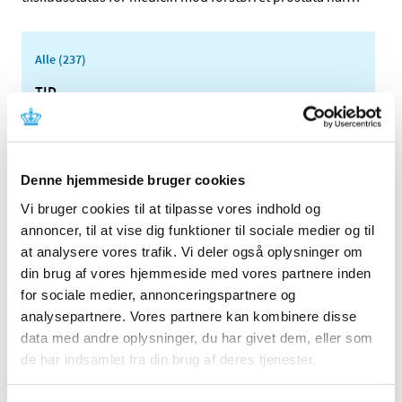
Alle (237)
TID
2026 (25)
2025 (17)
2024 (17)
Denne hjemmeside bruger cookies
2023 (26)
Vi bruger cookies til at tilpasse vores indhold og
2022 (16)
annoncer, til at vise dig funktioner til sociale medier og til
2021 (35)
at analysere vores trafik. Vi deler også oplysninger om
2020 (11)
din brug af vores hjemmeside med vores partnere inden
2019 (45)
for sociale medier, annonceringspartnere og
analysepartnere. Vores partnere kan kombinere disse
2018 (45)
data med andre oplysninger, du har givet dem, eller som
december (5)
de har indsamlet fra din brug af deres tjenester.
november (1)
oktober (5)