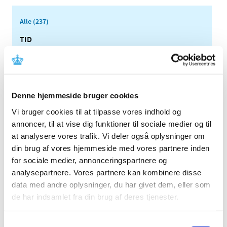
Alle (237)
TID
2026 (25)
2025 (17)
2024 (17)
Denne hjemmeside bruger cookies
2023 (26)
2022 (16)
Vi bruger cookies til at tilpasse vores indhold og
annoncer, til at vise dig funktioner til sociale medier og til
2021 (35)
at analysere vores trafik. Vi deler også oplysninger om
december (2)
din brug af vores hjemmeside med vores partnere inden
november (5)
for sociale medier, annonceringspartnere og
oktober (5)
analysepartnere. Vores partnere kan kombinere disse
september (2)
data med andre oplysninger, du har givet dem, eller som
august (2)
de har indsamlet fra din brug af deres tjenester.
juli (3)
juni (1)
Samtykkevalg