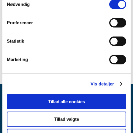
maj (7)
Nødvendig
april (3)
marts (2)
Præferencer
februar (2)
januar (1)
2020 (11)
Statistik
2019 (45)
2018 (45)
Marketing
Vis detaljer
Tillad alle cookies
Tillad valgte
Lægemiddelstyrelsen