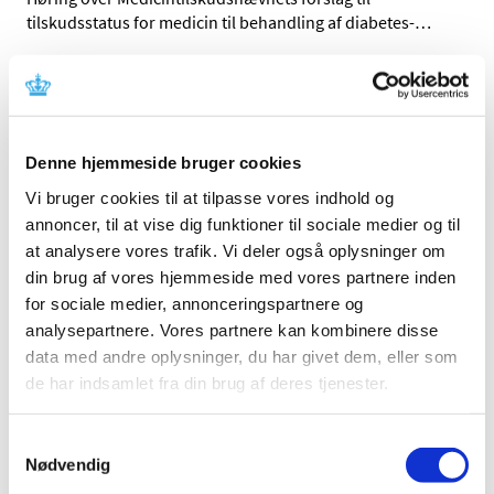
tilskudsstatus for medicin til behandling af diabetes-
…
Alle (237)
TID
Denne hjemmeside bruger cookies
2026 (25)
Vi bruger cookies til at tilpasse vores indhold og
2025 (17)
annoncer, til at vise dig funktioner til sociale medier og til
2024 (17)
at analysere vores trafik. Vi deler også oplysninger om
2023 (26)
din brug af vores hjemmeside med vores partnere inden
2022 (16)
for sociale medier, annonceringspartnere og
november (1)
analysepartnere. Vores partnere kan kombinere disse
oktober (2)
data med andre oplysninger, du har givet dem, eller som
september (2)
de har indsamlet fra din brug af deres tjenester.
august (2)
maj (4)
Samtykkevalg
Nødvendig
april (3)