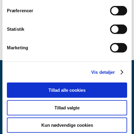
januar (2)
2021 (35)
Præferencer
2020 (11)
2019 (45)
Statistik
2018 (45)
Marketing
Vis detaljer
Tillad alle cookies
Tillad valgte
Lægemiddelstyrelsen
Axel Heides Gade 1
2300 København S
Kun nødvendige cookies
Email:
dkma@dkma.dk