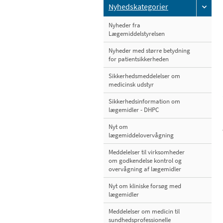
Nyhedskategorier
Nyheder fra
Lægemiddelstyrelsen
Nyheder med større betydning
for patientsikkerheden
Sikkerhedsmeddelelser om
medicinsk udstyr
Sikkerhedsinformation om
lægemidler - DHPC
Nyt om
lægemiddelovervågning
Meddelelser til virksomheder
om godkendelse kontrol og
overvågning af lægemidler
Nyt om kliniske forsøg med
lægemidler
Meddelelser om medicin til
sundhedsprofessionelle