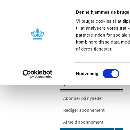
Denne hjemmeside bruger
Vi bruger cookies til at til
til at analysere vores tra
partnere inden for sociale
Godkendelse og
Bivirkninger
kombinere disse data med a
kontrol
produktinfo
af deres tjenester.
/
/
Nyheder
Nyhedskategorier
Me
Samtykkevalg
Nødvendig
Nyheder
Abonner på nyheder
Rediger abonnement
Afmeld abonnement