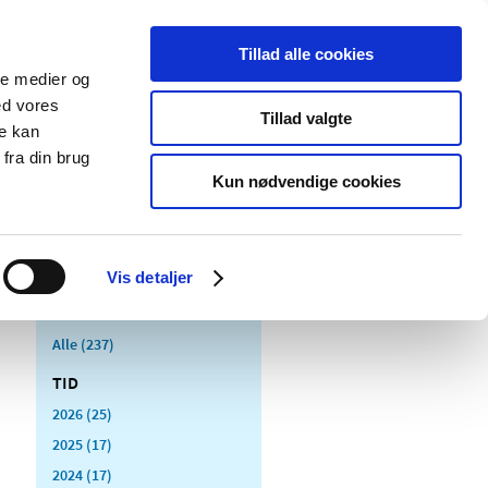
Tillad alle cookies
ale medier og
Udgivelser
Cookies
ed vores
Tillad valgte
re kan
dicinsk
Særlige
fra din brug
styr
produktområder
Kun nødvendige cookies
Vis detaljer
Alle (237)
TID
2026 (25)
2025 (17)
2024 (17)