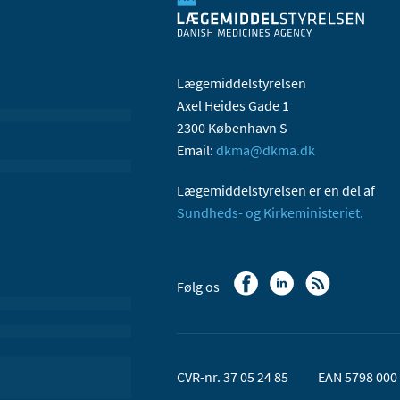
Lægemiddelstyrelsen
Axel Heides Gade 1
2300 København S
Email:
dkma@dkma.dk
Lægemiddelstyrelsen er en del af
Sundheds- og Kirkeministeriet.
Følg os
CVR-nr. 37 05 24 85
EAN 5798 000 