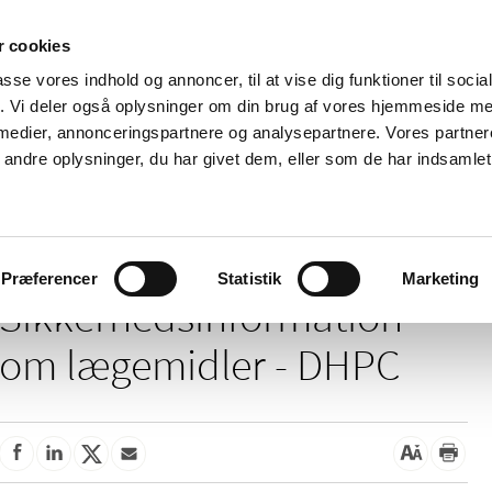
 cookies
passe vores indhold og annoncer, til at vise dig funktioner til soci
Nyheder
Om os
Kontakt
fik. Vi deler også oplysninger om din brug af vores hjemmeside m
 medier, annonceringspartnere og analysepartnere. Vores partne
 og
Tilskud og
Apoteker og salg af
Me
ndre oplysninger, du har givet dem, eller som de har indsamlet 
rmation
priser
medicin
ud
kkerhedsinformation om lægemidler - DHPC
Præferencer
Statistik
Marketing
Sikkerhedsinformation
om lægemidler - DHPC