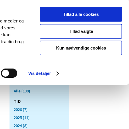
Tillad alle cookies
ale medier og
Udgivelser
Cookies
ed vores
Tillad valgte
re kan
dicinsk
Særlige
fra din brug
styr
produktområder
Kun nødvendige cookies
Vis detaljer
Alle (130)
TID
2026 (7)
2025 (11)
2024 (8)