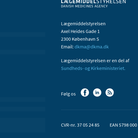
Lægemiddelstyrelsen
Axel Heides Gade 1
2300 København S
Email:
dkma@dkma.dk
Lægemiddelstyrelsen er en del af
Sundheds- og Kirkeministeriet.
Følg os
CVR-nr. 37 05 24 85
EAN 5798 000 