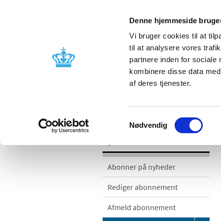
Denne hjemmeside bruger
Vi bruger cookies til at til
til at analysere vores tra
partnere inden for sociale
Godkendelse og
Bivirkninger
kombinere disse data med a
kontrol
produktinfo
af deres tjenester.
/
/
Nyheder
Nyhedskategorier
Si
Samtykkevalg
Nødvendig
Nyheder
Abonner på nyheder
Rediger abonnement
Afmeld abonnement