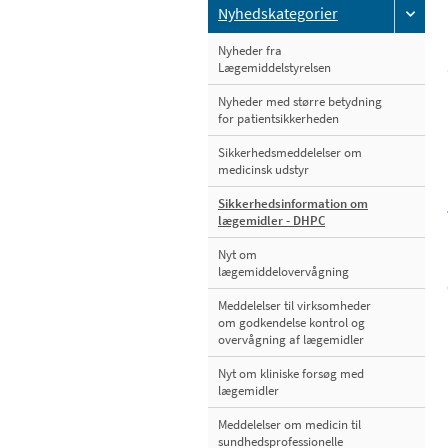
Nyhedskategorier
Nyheder fra
Lægemiddelstyrelsen
Nyheder med større betydning
for patientsikkerheden
Sikkerhedsmeddelelser om
medicinsk udstyr
Sikkerhedsinformation om
lægemidler - DHPC
Nyt om
lægemiddelovervågning
Meddelelser til virksomheder
om godkendelse kontrol og
overvågning af lægemidler
Nyt om kliniske forsøg med
lægemidler
Meddelelser om medicin til
sundhedsprofessionelle