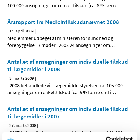
100.000 ansøgninger om enkelttilskud (ca. 6 % færre
…
Årsrapport fra Medicintilskudsnævnet 2008
|
14. april 2009
|
Medlemmer udpeget af ministeren for sundhed og
forebyggelse 17 møder i 2008 24 ansøgninger om
…
Antallet af ansøgninger om individuelle tilskud
til lægemidler i 2008
|
3. marts 2009
|
I 2008 behandlede vi i Lægemiddelstyrelsen ca. 105.000
ansøgninger om enkelttilskud (ca. 5 % færre end i
…
Antallet af ansøgninger om individuelle tilskud
til lægemidler i 2007
|
27. marts 2008
|
I 2007 behandlede vi i Lægemiddelstyrelsen ca. 111.000
ansøgninger om enkelttilskud (ca. 4 % flere end i 2006),
…