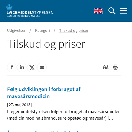
/
/
Udgivelser
Kategori
Tilskud og priser
Tilskud og priser
Følg udviklingen i forbruget af
mavesårsmedicin
|
27. maj 2013
|
Lægemiddelstyrelsen følger forbruget af mavesårsmidler
(medicin mod halsbrand, sure opstød og mavesår) i
…