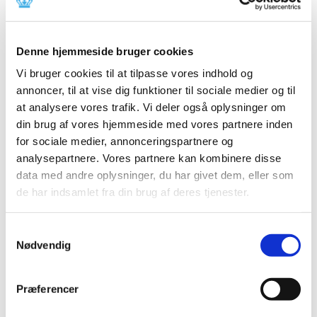
Årsrapport fra Medicintilskudsnævnet 2007
Denne hjemmeside bruger cookies
|
26. marts 2008
|
Medlemmer udpeget af ministeren for sundhed og
Vi bruger cookies til at tilpasse vores indhold og
forebyggelse 17 møder i 2007 20 ansøgninger om
…
annoncer, til at vise dig funktioner til sociale medier og til
at analysere vores trafik. Vi deler også oplysninger om
Ansøgninger om individuelle tilskud til
din brug af vores hjemmeside med vores partnere inden
lægemidler i 2006
for sociale medier, annonceringspartnere og
analysepartnere. Vores partnere kan kombinere disse
|
12. april 2007
|
data med andre oplysninger, du har givet dem, eller som
Lægemiddelstyrelsen behandlede i 2006 ca. 106.700
de har indsamlet fra din brug af deres tjenester.
ansøgninger om enkelttilskud (ca. 4 % færre end i
…
Samtykkevalg
Årsrapport fra Medicintilskudsnævnet 2006
Nødvendig
|
5. marts 2007
|
I denne rapport kan du læse om Medicintilskudsnævnets
arbejde i 2006. Medicintilskudsnævnet rådgiver
…
Præferencer