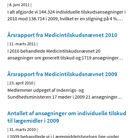
|
8. juni 2011
|
I alt afgjorde vi 144.324 individuelle tilskudsansøgninger i
2010 mod 138.714 i 2009, hvilket er en stigning på 4 %.
…
Årsrapport fra Medicintilskudsnævnet 2010
|
11. marts 2011
|
I 2010 behandlede Medicintilskudsnævnet 20
ansøgninger om generelt tilskud og 1719 ansøgninger
…
Årsrapport fra Medicintilskudsnævnet 2009
|
23. april 2010
|
Medlemmer udpeget af Indenrigs- og
Sundhedsministeren 17 møder i 2009 21 ansøgninger
…
Antallet af ansøgninger om individuelle tilskud
til lægemidler i 2009
|
31. marts 2010
|
I 2009 behandlede vi i Lægemiddelstyrelsen lige under