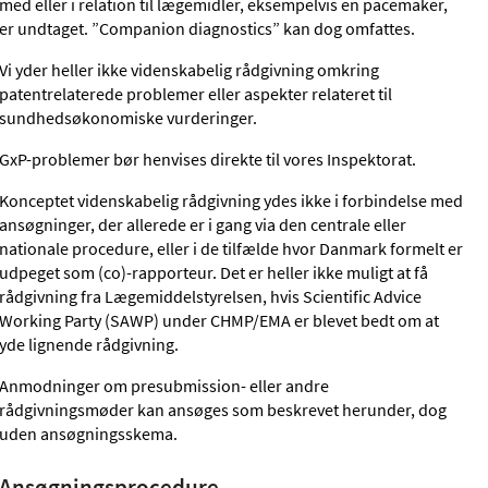
med eller i relation til lægemidler, eksempelvis en pacemaker,
er undtaget. ”Companion diagnostics” kan dog omfattes.
Vi yder heller ikke videnskabelig rådgivning omkring
patentrelaterede problemer eller aspekter relateret til
sundhedsøkonomiske vurderinger.
GxP-problemer bør henvises direkte til vores Inspektorat.
Konceptet videnskabelig rådgivning ydes ikke i forbindelse med
ansøgninger, der allerede er i gang via den centrale eller
nationale procedure, eller i de tilfælde hvor Danmark formelt er
udpeget som (co)-rapporteur. Det er heller ikke muligt at få
rådgivning fra Lægemiddelstyrelsen, hvis Scientific Advice
Working Party (SAWP) under CHMP/EMA er blevet bedt om at
yde lignende rådgivning.
Anmodninger om presubmission- eller andre
rådgivningsmøder kan ansøges som beskrevet herunder, dog
uden ansøgningsskema.
Ansøgningsprocedure