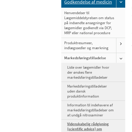
Godkendelse af medicin
Henvendelser til
Lægemiddelstyrelsen om status
på indsendte ansøgninger for
lægemidler godkendt via DCP,
MRP eller national procedure
Produktresumeer,
indlægssedler og mærkning
Markedsføringstilladelse
Liste over lægemidler hvor
der ønskes flere
markedsføringstilladelser
Markedsføringstilladelser
uden dansk
produktinformation
Information til indehavere af
markedsføringstilladelser om
at undgå nitrosaminer
Videnskabelig rådgivning
(scientific advice) om