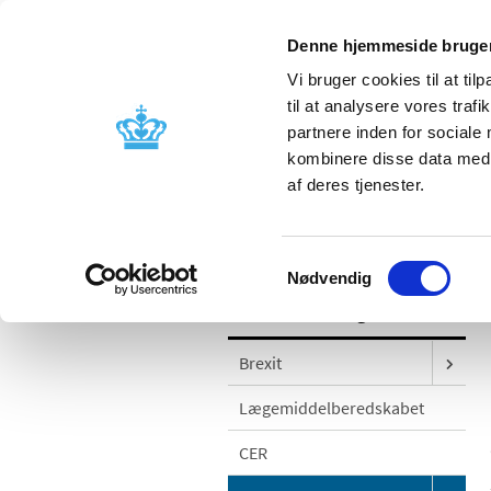
Denne hjemmeside bruger
Vi bruger cookies til at til
til at analysere vores tra
partnere inden for sociale
Godkendelse og
Bivirkninger
kombinere disse data med a
kontrol
produktinfo
af deres tjenester.
/
Godkendelse og kontrol
Godkendel
Samtykkevalg
Nødvendig
Godkendelse og kontrol
Brexit
Lægemiddelberedskabet
CER