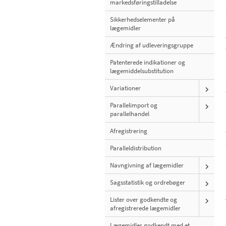
markedsføringstilladelse
Sikkerhedselementer på
lægemidler
Ændring af udleveringsgruppe
Patenterede indikationer og
lægemiddelsubstitution
Variationer
Parallelimport og
parallelhandel
Afregistrering
Paralleldistribution
Navngivning af lægemidler
Sagsstatistik og ordrebøger
Lister over godkendte og
afregistrerede lægemidler
Lægemidler godkendt med et