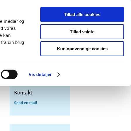
Tillad alle cookies
ale medier og
Udgivelser
Cookies
ed vores
Tillad valgte
re kan
dicinsk
Særlige
fra din brug
styr
produktområder
Kun nødvendige cookies
scientific advice) om lægemidler
Vis detaljer
Kontakt
Send en mail