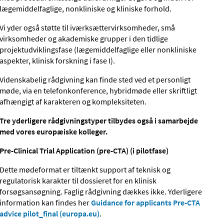
lægemiddelfaglige, nonkliniske og kliniske forhold.
Vi yder også støtte til iværksættervirksomheder, små
virksomheder og akademiske grupper i den tidlige
projektudviklingsfase (lægemiddelfaglige eller nonkliniske
aspekter, klinisk forskning i fase I).
Videnskabelig rådgivning kan finde sted ved et personligt
møde, via en telefonkonference, hybridmøde eller skriftligt
afhængigt af karakteren og kompleksiteten.
Tre yderligere rådgivningstyper tilbydes også i samarbejde
med vores europæiske kolleger.
Pre-Clinical Trial Application (pre-CTA) (i pilotfase)
Dette mødeformat er tiltænkt support af teknisk og
regulatorisk karakter til dossieret for en klinisk
forsøgsansøgning. Faglig rådgivning dækkes ikke. Yderligere
information kan findes her
Guidance for applicants Pre-CTA
advice pilot_final (europa.eu)
.