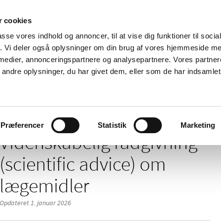
 cookies
passe vores indhold og annoncer, til at vise dig funktioner til soci
Nyheder
Om os
Kontakt
fik. Vi deler også oplysninger om din brug af vores hjemmeside m
 medier, annonceringspartnere og analysepartnere. Vores partne
 og
Tilskud og
Apoteker og salg af
Me
ndre oplysninger, du har givet dem, eller som de har indsamlet 
rmation
priser
medicin
ud
/
/
se af medicin
Markedsføringstilladelse
Videnskabelig rådgivning (
Præferencer
Statistik
Marketing
Videnskabelig rådgivning
(scientific advice) om
lægemidler
Opdateret 1. januar 2026