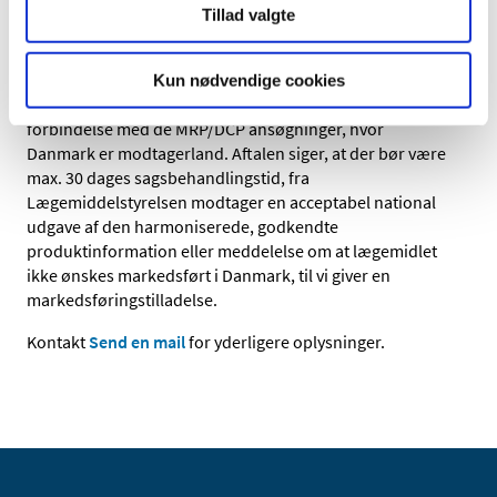
Tillad valgte
Se tabel 1-3 for CMS sager
Der findes en "best practice" aftale om, hvordan
Kun nødvendige cookies
Lægemiddelstyrelsen giver markedsføringstilladelse i
forbindelse med de MRP/DCP ansøgninger, hvor
Danmark er modtagerland. Aftalen siger, at der bør være
max. 30 dages sagsbehandlingstid, fra
Lægemiddelstyrelsen modtager en acceptabel national
udgave af den harmoniserede, godkendte
produktinformation eller meddelelse om at lægemidlet
ikke ønskes markedsført i Danmark, til vi giver en
markedsføringstilladelse.
Kontakt
Send en mail
for yderligere oplysninger.