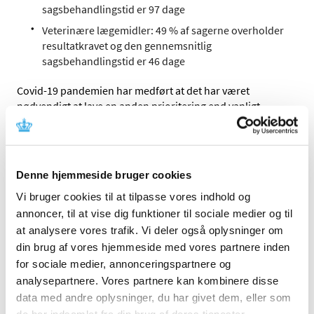
sagsbehandlingstid er 97 dage
Veterinære lægemidler: 49 % af sagerne overholder
resultatkravet og den gennemsnitlig
sagsbehandlingstid er 46 dage
Covid-19 pandemien har medført at det har været
nødvendigt at lave en anden prioritering end vanligt
hvorfor målopfyldelsen for sagsbehandlingstider er
lavere sammenlignet med tidligere år. Dette har medført
opbygning af sagsbunker som har været under afvikling i
2023. Det forventes at sagsbehandlingstider for sager
Denne hjemmeside bruger cookies
afsluttet i 2. halvår 2024 kan nå op på 95% overholdelse.
Vi bruger cookies til at tilpasse vores indhold og
Figur 1: Gennemsnitlige sagsbehandlingstider for
annoncer, til at vise dig funktioner til sociale medier og til
udstedelse af markedsføringstilladelser for
at analysere vores trafik. Vi deler også oplysninger om
modtagerlandssager
din brug af vores hjemmeside med vores partnere inden
for sociale medier, annonceringspartnere og
analysepartnere. Vores partnere kan kombinere disse
data med andre oplysninger, du har givet dem, eller som