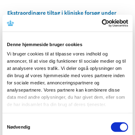
Ekstraordinære tiltag i kliniske forsøg under
COVID-19
|
9. oktober 2020
|
OPDATERET. Vi er opmærksomme på, at COVID-19 har
ekstraordinære konsekvenser for udførslen af kliniske
…
Denne hjemmeside bruger cookies
Vi bruger cookies til at tilpasse vores indhold og
Løbende vurdering af endnu en mulig vaccine
annoncer, til at vise dig funktioner til sociale medier og til
mod COVID-19 er påbegyndt
at analysere vores trafik. Vi deler også oplysninger om
|
6. oktober 2020
|
din brug af vores hjemmeside med vores partnere inden
En løbende vurdering af endnu en mulig vaccine mod
for sociale medier, annonceringspartnere og
COVID-19 er nu påbegyndt i det europæiske
…
analysepartnere. Vores partnere kan kombinere disse
data med andre oplysninger, du har givet dem, eller som
Lægemiddelstyrelsen sætter nu hårdere ind
de har indsamlet fra din brug af deres tjenester.
for at sikre offentliggørelse af resultater fra
kliniske forsøg
Samtykkevalg
Nødvendig
|
6. oktober 2020
|
Bøde eller fængsel i op til fire måneder, sådan kan