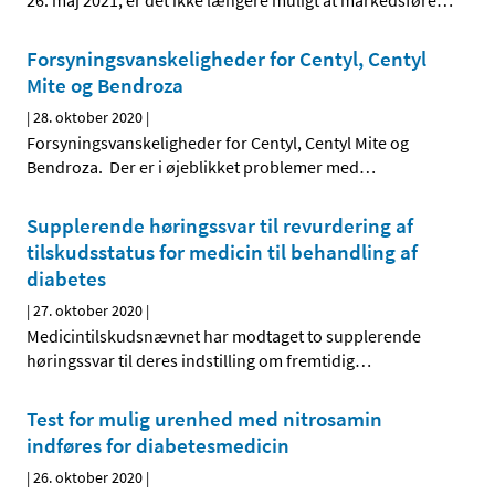
26. maj 2021, er det ikke længere muligt at markedsføre
…
Forsyningsvanskeligheder for Centyl, Centyl
Mite og Bendroza
|
28. oktober 2020
|
Forsyningsvanskeligheder for Centyl, Centyl Mite og
Bendroza. Der er i øjeblikket problemer med
…
Supplerende høringssvar til revurdering af
tilskudsstatus for medicin til behandling af
diabetes
|
27. oktober 2020
|
Medicintilskudsnævnet har modtaget to supplerende
høringssvar til deres indstilling om fremtidig
…
Test for mulig urenhed med nitrosamin
indføres for diabetesmedicin
|
26. oktober 2020
|