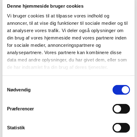
Denne hjemmeside bruger cookies
Vurdering af dansk metaanalyse af
Vi bruger cookies til at tilpasse vores indhold og
antidepressiv medicin
annoncer, til at vise dig funktioner til sociale medier og til
at analysere vores trafik. Vi deler også oplysninger om
|
21. juni 2017
|
din brug af vores hjemmeside med vores partnere inden
Lægemiddelstyrelsen har lavet en vurdering af en meget
omtalt dansk metaanalyse fra Copenhagen Trial Unit
…
for sociale medier, annonceringspartnere og
analysepartnere. Vores partnere kan kombinere disse
data med andre oplysninger, du har givet dem, eller som
Lenzetto® får generelt tilskud
de har indsamlet fra din brug af deres tjenester.
|
20. juni 2017
|
Lægemiddelstyrelsen har besluttet, at Lenzetto skal have
generelt tilskud. Lenzetto indeholder estradiol og
…
Samtykkevalg
Nødvendig
Ledig bevilling til Slagelse Svane Apotek
Præferencer
|
20. juni 2017
|
Bevillingen til at drive Slagelse Svane Apotek er ledig pr. 1.
oktober 2017. Slagelse Svane Apotek ligger i
…
Statistik