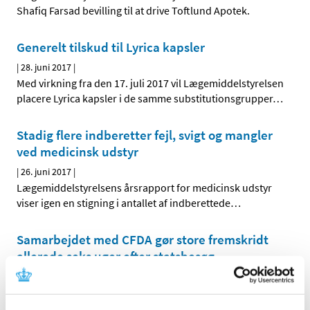
Shafiq Farsad bevilling til at drive Toftlund Apotek.
Generelt tilskud til Lyrica kapsler
|
28. juni 2017
|
Med virkning fra den 17. juli 2017 vil Lægemiddelstyrelsen
placere Lyrica kapsler i de samme substitutionsgrupper
…
Stadig flere indberetter fejl, svigt og mangler
ved medicinsk udstyr
|
26. juni 2017
|
Lægemiddelstyrelsens årsrapport for medicinsk udstyr
viser igen en stigning i antallet af indberettede
…
Samarbejdet med CFDA gør store fremskridt
allerede seks uger efter statsbesøg
|
23. juni 2017
|
Ved det officielle statsbesøg i begyndelsen af maj
underskrev den kinesiske hhv. danske
…