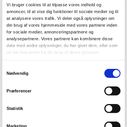
Humlebæk Apotek har pr. 1. juni 2023 skiftet navn til
Vi bruger cookies til at tilpasse vores indhold og
Espergærde Apotek. Bevillingen til at drive Espergærde
…
annoncer, til at vise dig funktioner til sociale medier og til
at analysere vores trafik. Vi deler også oplysninger om
9. Nyhedsbrev om Medicinsk Udstyr
din brug af vores hjemmeside med vores partnere inden
|
29. juni 2023
|
for sociale medier, annonceringspartnere og
Nye regler for produkter uden medicinsk formål ( Annex
analysepartnere. Vores partnere kan kombinere disse
16) Torsdag den 22. juni 2023 trådte EU-forordningen
…
data med andre oplysninger, du har givet dem, eller som
de har indsamlet fra din brug af deres tjenester.
Ansøgninger til ekstraordinært tilskud til
apotekere
Samtykkevalg
Nødvendig
|
29. juni 2023
|
Lægemiddelstyrelsen indkalder hermed ansøgninger til
ekstraordinært tilskud. Ansøgningen skal være os i
…
Præferencer
Høring over Medicintilskudsnævnets forslag til
fremtidig tilskudsstatus for opioider
Statistik
|
23. juni 2023
|
Medicintilskudsnævnet er i gang med at revurdere
Marketing