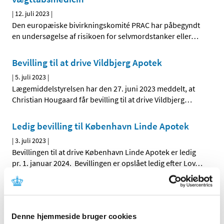
|
12. juli 2023
|
Den europæiske bivirkningskomité PRAC har påbegyndt
en undersøgelse af risikoen for selvmordstanker eller
…
Bevilling til at drive Vildbjerg Apotek
|
5. juli 2023
|
Lægemiddelstyrelsen har den 27. juni 2023 meddelt, at
Christian Hougaard får bevilling til at drive Vildbjerg
…
Ledig bevilling til København Linde Apotek
|
3. juli 2023
|
Bevillingen til at drive København Linde Apotek er ledig
pr. 1. januar 2024. Bevillingen er opslået ledig efter Lov
…
Ledig bevilling til Espergærde Apotek
(tidligere Humlebæk Apotek)
|
3. juli 2023
|
Denne hjemmeside bruger cookies