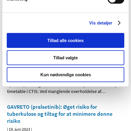
tilskudsstatus for opioider (ATC-gruppe N02A, N02BA75
…
Produkter uden medicinsk formål er ikke uden
Vis detaljer
risiko
|
22. juni 2023
|
Der findes efterhånden ganske mange produkter, som
Tillad alle cookies
har et kosmetisk, men ikke et medicinsk formål, og som
…
Tillad valgte
Vær opmærksom på tidsfrister for kliniske
forsøg og timetable i CTIS, især over ferien!
Kun nødvendige cookies
|
21. juni 2023
|
Sponsor/investigator bør have ekstra opmærksomhed på
timetable i CTIS. Ved manglende overholdelse af
…
GAVRETO (pralsetinib): Øget risiko for
tuberkulose og tiltag for at minimere denne
risiko
|
19. juni 2023
|