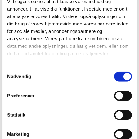
Vi bruger cookies til at tilpasse vores indhold og
|
7. december 2023
|
annoncer, til at vise dig funktioner til sociale medier og til
I forbindelse med monitorering af forsøgsordningen med
at analysere vores trafik. Vi deler også oplysninger om
medicinsk cannabis offentliggør Lægemiddelstyrelsen
…
din brug af vores hjemmeside med vores partnere inden
for sociale medier, annonceringspartnere og
Ændring af rapportering for visse
analysepartnere. Vores partnere kan kombinere disse
cannabisprodukter fra 1. januar 2024
data med andre oplysninger, du har givet dem, eller som
|
6. december 2023
|
de har indsamlet fra din brug af deres tjenester.
FNs kontrolorgan, International Narcotics Control Board
(INCB) har besluttet at ændre på måden
…
Samtykkevalg
Nødvendig
Bevilling til at drive Kerteminde Apotek
|
5. december 2023
|
Præferencer
Lægemiddelstyrelsen har den 24. november 2023
meddelt, at Nanna Stauner får bevilling til at drive
…
Statistik
Fristen i 2023 for lægemiddelansøgninger og
ansøgninger om kliniske lægemiddelforsøg er
Marketing
den 20. december 2023