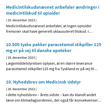
Medicintilskudsnævnet anbefaler ændringer i
medicintilskud til opioider
|
19. december 2023
|
Medicintilskudsnævnet anbefaler, at ingen opioider
fremover skal have generelt uklausuleret tilskud. I
…
10.500 tyske pakker paracetamol stikpiller 125
mg er på vej til danske apoteker
|
18. december 2023
|
Lægemiddelstyrelsen oplyser, at en større leverance
paracetamol stikpiller125 mg fra Tyskland er på vej til
…
10. Nyhedsbrev om Medicinsk Udstyr
|
18. december 2023
|
I dette nyhedsbrev – årets sidste – kan du blandt andet
læse om klimadagsordenen, der også får konsekvenser
…