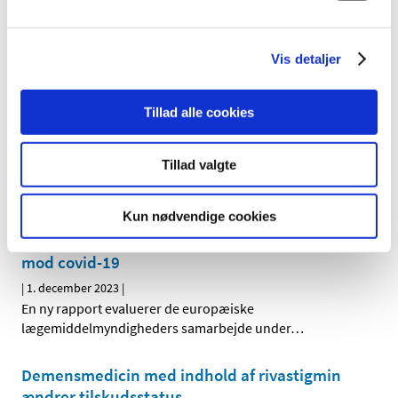
|
4. december 2023
|
Lægemiddelstyrelsen har lukket mellem jul og nytår, til og
Vis detaljer
med den 1. januar 2024. Ansøgninger om
…
Tabletter med indhold af folsyre får
Tillad alle cookies
klausuleret tilskud
|
4. december 2023
|
Tillad valgte
Den 11. december 2023 får tabletter med indhold af
folsyre generelt klausuleret tilskud. De har ikke tilskud i
…
Kun nødvendige cookies
Evaluering af den fælleseuropæiske indsats
mod covid-19
|
1. december 2023
|
En ny rapport evaluerer de europæiske
lægemiddelmyndigheders samarbejde under
…
Demensmedicin med indhold af rivastigmin
ændrer tilskudsstatus