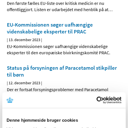
Den første fælles EU-liste over kritisk medicin er nu
offentliggjort. Listen er udarbejdet med henblik på at
…
EU-Kommissionen søger uafhængige
videnskabelige eksperter til PRAC
|
13. december 2023
|
EU-Kommissionen søger uafhængige videnskabelige
eksperter til den europæiske bivirkningskomité PRAC.
Status på forsyningen af Paracetamol stikpiller
til børn
|
12. december 2023
|
Der er fortsat forsyningsproblemer med Paracetamol
stikpiller 125 mg til børn, og der har i pressen væ-ret
…
Bivirkningsindberetninger om
cannabisslutprodukter og forbrug under
Denne hjemmeside bruger cookies
forsøgsordningen