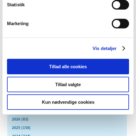
Statistik
Opdatering af produktresumeer på grund af
ændrede ATC-koder for 2016
Marketing
|
7. januar 2016
|
Indehavere af markedsføringstilladelser til lægemidler,
der er godkendt efter den nationale procedure, den
…
Vis detaljer
Lægemiddelstyrelsen har fået ny hjemmeside
|
4. januar 2016
|
Tillad alle cookies
Lægemiddelstyrelsen har lanceret sin egen, nye
hjemmeside – Laegemiddelstyrelsen.dk – hvor man
…
Tillad valgte
Alle (2505)
Kun nødvendige cookies
TID
2026 (83)
2025 (158)