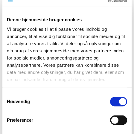
Ny EU-forordning om kliniske forsøg med lægemidler er
udsat til 2018.
Denne hjemmeside bruger cookies
Seks bidrag til revurdering af tilskudsstatus for
Vi bruger cookies til at tilpasse vores indhold og
medicin mod ADHD
annoncer, til at vise dig funktioner til sociale medier og til
|
8. januar 2016
|
at analysere vores trafik. Vi deler også oplysninger om
Medicintilskudsnævnet har modtaget en række bidrag fra
din brug af vores hjemmeside med vores partnere inden
interessenter til sine drøftelser af tilskudsstatus for
…
for sociale medier, annonceringspartnere og
analysepartnere. Vores partnere kan kombinere disse
Repatha® får ikke generelt klausuleret tilskud
data med andre oplysninger, du har givet dem, eller som
|
7. januar 2016
|
de har indsamlet fra din brug af deres tjenester.
Lægemiddelstyrelsen har besluttet, at Repatha ikke skal
have generelt klausuleret tilskud. Repatha indeholder
…
Samtykkevalg
Nødvendig
Praluent® får ikke generelt klausuleret tilskud
|
7. januar 2016
|
Præferencer
Lægemiddelstyrelsen har besluttet, at Praluent ikke skal
have generelt klausuleret tilskud. Praluent indeholder
…